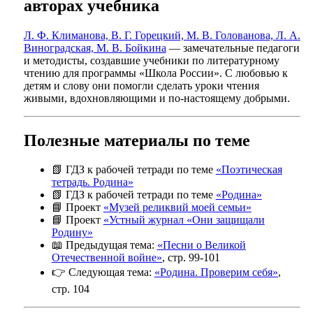
авторах учебника
Л. Ф. Климанова, В. Г. Горецкий, М. В. Голованова, Л. А.
Виноградская, М. В. Бойкина
— замечательные педагоги
и методисты, создавшие учебники по литературному
чтению для программы «Школа России». С любовью к
детям и слову они помогли сделать уроки чтения
живыми, вдохновляющими и по-настоящему добрыми.
Полезные материалы по теме
📗 ГДЗ к рабочей тетради по теме
«Поэтическая
тетрадь. Родина»
📗 ГДЗ к рабочей тетради по теме
«Родина»
📘 Проект
«Музей реликвий моей семьи»
📘 Проект
«Устный журнал «Они защищали
Родину»
📖 Предыдущая тема:
«Песни о Великой
Отечественной войне»
, стр. 99-101
👉 Следующая тема:
«Родина. Проверим себя»
,
стр. 104