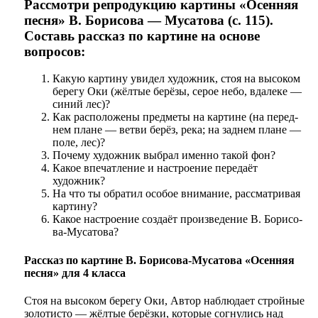
Рассмотри репродукцию картины «Осенняя
песня» В. Борисова — Мусатова (с. 115).
Составь рассказ по картине на основе
вопросов:
Какую картину увидел художник, стоя на высоком
берегу Оки (жёлтые берёзы, серое небо, вдалеке —
си­ний лес)?
Как расположены предметы на картине (на перед­
нем плане — ветви берёз, река; на заднем плане —
поле, лес)?
Почему художник выбрал именно такой фон?
Какое впечатление и настроение передаёт
художник?
На что ты обратил особое внимание, рассматривая
картину?
Какое настроение создаёт произведение В. Борисо­
ва-Мусатова?
Рассказ по картине В. Борисова-Мусатова «Осенняя
песня» для 4 класса
Стоя на высоком берегу Оки, Автор наблюдает стройные
золотисто — жёлтые берёзки, которые согнулись над