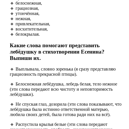
🔹 белоснежная,
🔹 грациозная,
🔹 утончённая,
🔹 нежная,
🔹
привлекательная,
🔹 восхитительная,
🔹
белокрылая.
Какие слова помогают представить
лебёдушку в стихотворении Есенина?
Выпиши их.
🔹
Выплывала, словно зоренька (я сразу представляю
грациозность прекрасной птицы).
🔹
Белоснежная лебёдушка, лебедь белая, тело нежное
(эти слова передают всю чистоту и неповторимость
лебёдушки).
🔹
Не спуская глаз, дозорила (эти слова показывают, что
лебёдушка была истинно ответственной матерью,
любила своих детей, была готова ради них на всё).
🔹
Распустила крылья белые (эти слова передают