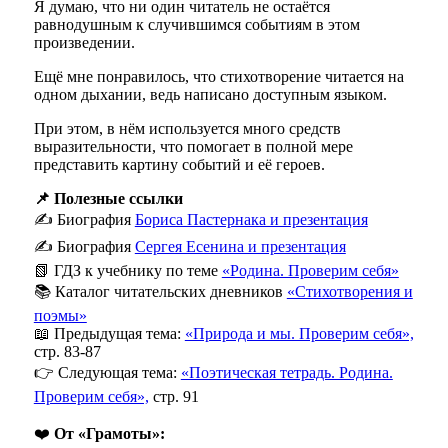
Я думаю, что ни один читатель не остаётся
равнодушным к случившимся событиям в этом
произведении.
Ещё мне понравилось, что стихотворение читается на
одном дыхании, ведь написано доступным языком.
При этом, в нём используется много средств
выразительности, что помогает в полной мере
представить картину событий и её героев.
📌 Полезные ссылки
✍️ Биография
Бориса Пастернака и презентация
✍️ Биография
Сергея Есенина и презентация
📗 ГДЗ к учебнику по теме
«Родина. Проверим себя»
📚 Каталог читательских дневников
«Стихотворения и
поэмы»
📖 Предыдущая тема:
«Природа и мы. Проверим себя»,
стр. 83-87
👉 Следующая тема:
«Поэтическая тетрадь. Родина.
Проверим себя»,
стр. 91
❤️
От «Грамоты»: