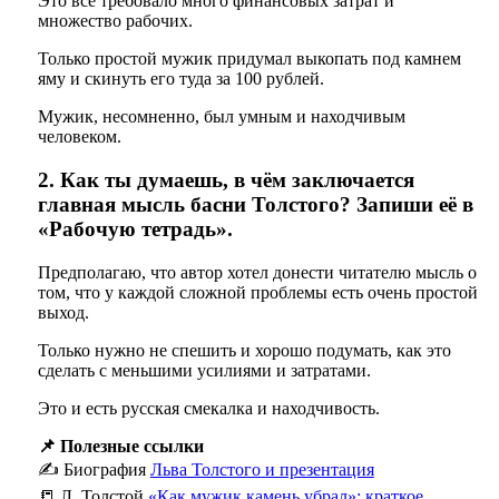
Это всё требовало много финансовых затрат и
множество рабочих.
Только простой мужик придумал выкопать под камнем
яму и скинуть его туда за 100 рублей.
Мужик, несомненно, был умным и находчивым
человеком.
2. Как ты думаешь, в чём заключается
главная мысль басни Толстого? Запиши её в
«Рабочую тетрадь».
Предполагаю, что автор хотел донести читателю мысль о
том, что у каждой сложной проблемы есть очень простой
выход.
Только нужно не спешить и хорошо подумать, как это
сделать с меньшими усилиями и затратами.
Это и есть русская смекалка и находчивость.
📌 Полезные ссылки
✍️ Биография
Льва Толстого и презентация
📒 Л. Толстой
«Как мужик камень убрал»: краткое