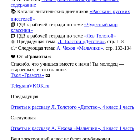
содержание
📚 Каталог читательских дневников
«Рассказы русских
писателей»
📗 ГДЗ к рабочей тетради по теме
«Чудесный мир
классики»
📗 ГДЗ к рабочей тетради по теме
«Лев Толстой»
📖 Предыдущая тема:
Л. Толстой «Детство»
, стр. 118
👉 Следующая тема:
А. Чехов «Мальчики»
, стр. 133-134
❤️
От «Грамоты»:
Спасибо, что учишься вместе с нами! Ты молодец —
стараешься, и это главное.
Твоя «Грамота»
📖
Telegram
VK
OK.ru
Предыдущая
Ответы к рассказу Л. Толстого «Детство», 4 класс 1 часть
Следующая
Ответы к рассказу А. Чехова «Мальчики», 4 класс 1 часть
Ваш электронный адрес не будет опубликован,