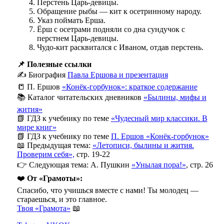
Перстень Царь-девицы.
Обращение рыбы — кит к осетринному народу.
Указ поймать Ерша.
Ёрш с осетрами подняли со дна сундучок с
перстнем Царь-девицы.
Чудо-кит расквитался с Иваном, отдав перстень.
📌 Полезные ссылки
✍️ Биография
Павла Ершова и презентация
📒 П. Ершов
«Конёк-горбунок»: краткое содержание
📚 Каталог читательских дневников
«Былины, мифы и
жития»
📗 ГДЗ к учебнику по теме
«Чудесный мир классики. В
мире книг»
📗 ГДЗ к учебнику по теме
П. Ершов «Конёк-горбунок»
📖 Предыдущая тема:
«Летописи, былины и жития.
Проверим себя»,
стр. 19-22
👉 Следующая тема: А. Пушкин
«Унылая пора!»
, стр. 26
❤️
От «Грамоты»:
Спасибо, что учишься вместе с нами! Ты молодец —
стараешься, и это главное.
Твоя «Грамота»
📖