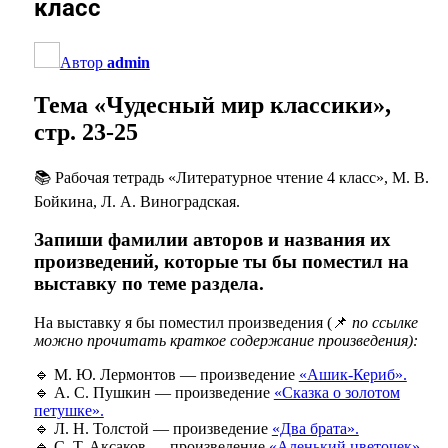
класс
Автор
admin
Тема «Чудесный мир классики»,
стр. 23-25
📚 Рабочая тетрадь «Литературное чтение 4 класс», М. В.
Бойкина, Л. А. Виноградская.
Запиши фамилии авторов и названия их
произведений, которые ты бы поместил на
выставку по теме раздела.
На выставку я бы поместил произведения (📌
по ссылке
можно прочитать краткое содержание произведения):
🔹 М. Ю. Лермонтов — произведение
«Ашик-Кериб».
🔹 А. С. Пушкин — произведение
«Сказка о золотом
петушке».
🔹 Л. Н. Толстой — произведение
«Два брата».
🔹 С. Т. Аксаков — произведение
«Аленький цветочек».