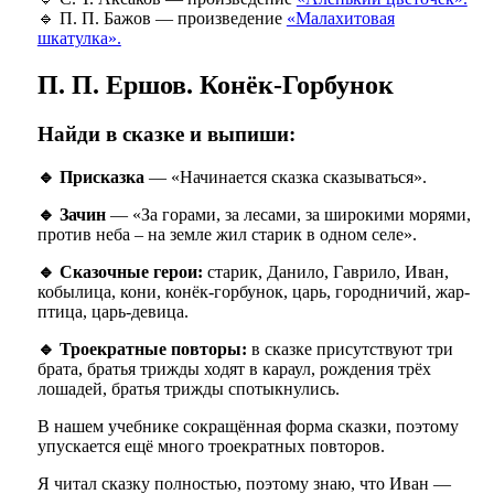
🔹
П. П. Бажов — произведение
«Малахитовая
шкатулка».
П. П. Ершов. Конёк-Горбунок
Найди в сказке и выпиши:
🔹 Присказка
— «Начинается сказка сказываться».
🔹 Зачин
— «За горами, за лесами, за широкими морями,
против неба – на земле жил старик в одном селе».
🔹 Сказочные герои:
старик, Данило, Гаврило, Иван,
кобылица, кони, конёк-горбунок, царь, городничий, жар-
птица, царь-девица.
🔹 Троекратные повторы:
в сказке присутствуют три
брата, братья трижды ходят в караул, рождения трёх
лошадей, братья трижды спотыкнулись.
В нашем учебнике сокращённая форма сказки, поэтому
упускается ещё много троекратных повторов.
Я читал сказку полностью, поэтому знаю, что Иван —