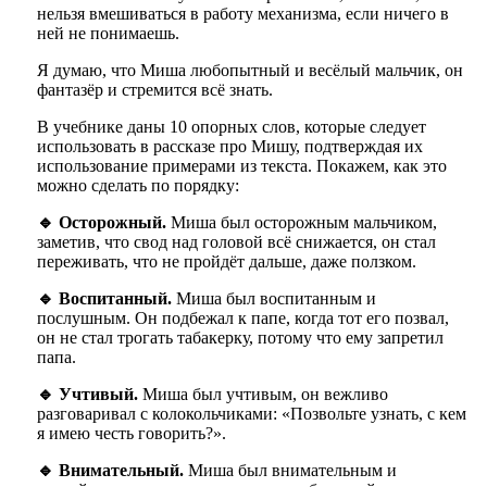
нельзя вмешиваться в работу механизма, если ничего в
ней не понимаешь.
Я думаю, что Миша любопытный и весёлый мальчик, он
фантазёр и стремится всё знать.
В учебнике даны 10 опорных слов, которые следует
использовать в рассказе про Мишу, подтверждая их
использование примерами из текста. Покажем, как это
можно сделать по порядку:
🔹 Осторожный.
Миша был осторожным мальчиком,
заметив, что свод над головой всё снижается, он стал
переживать, что не пройдёт дальше, даже ползком.
🔹 Воспитанный.
Миша был воспитанным и
послушным. Он подбежал к папе, когда тот его позвал,
он не стал трогать табакерку, потому что ему запретил
папа.
🔹 Учтивый.
Миша был учтивым, он вежливо
разговаривал с колокольчиками: «Позвольте узнать, с кем
я имею честь говорить?».
🔹 Внимательный.
Миша был внимательным и