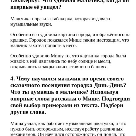
табакерку? Что удивило мальчика, когда он
впервые её увидел?
Мальчика поразила табакерка, которая издавала
музыкальные звуки.
Особенно его удивила картина города, изображённого на
крышке. Городок показался Мише таким настоящим, что
мальчик захотел попасть в него.
Особенно удивило Мишу то, что картинка города была
живой: в ней двигались по небу солнце и месяц,
открывались и закрывались ставни на башнях.
4. Чему научился мальчик во время своего
сказочного посещения городка Динь-Динь?
Что ты думаешь о мальчике? Используя
опорные слова расскажи о Мише. Подтверди
свой выбор примерами из текста. Подбери
другие слова.
Миша узнал, как работает музыкальная шкатулка, и что
нужно быть осторожным, исследуя работу различных
механизмов. Он научился осторожности, он понял, что