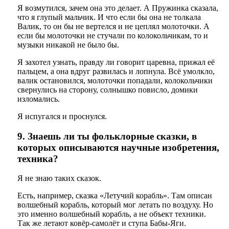
Я возмутился, зачем она это делает. А Пружинка сказала,
что я глупый мальчик. И что если бы она не толкала
Валик, то он бы не вертелся и не цеплял молоточки. А
если бы молоточки не стучали по колокольчикам, то и
музыки никакой не было бы.
Я захотел узнать, правду ли говорит царевна, прижал её
пальцем, а она вдруг развилась и лопнула. Всё умолкло,
валик остановился, молоточки попадали, колокольчики
свернулись на сторону, солнышко повисло, домики
изломались.
Я испугался и проснулся.
9. Знаешь ли ты фольклорные сказки, в
которых описываются научные изобретения,
техника?
Я не знаю таких сказок.
Есть, например, сказка «Летучий корабль». Там описан
волшебный корабль, который мог летать по воздуху. Но
это именно волшебный корабль, а не объект техники.
Так же летают ковёр-самолёт и ступа Бабы-Яги.