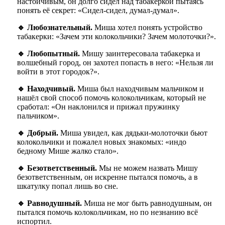
настойчивым, он долго сидел над табакеркой пытаясь
понять её секрет: «Сидел-сидел, думал-думал».
🔹 Любознательный.
Миша хотел понять устройство
табакерки: «Зачем эти колокольчики? Зачем молоточки?».
🔹 Любопытный.
Мишу заинтересовала табакерка и
волшебный город, он захотел попасть в него: «Нельзя ли
войти в этот городок?».
🔹 Находчивый.
Миша был находчивым мальчиком и
нашёл свой способ помочь колокольчикам, который не
сработал: «Он наклонился и прижал пружинку
пальчиком».
🔹 Добрый.
Миша увидел, как дядьки-молоточки бьют
колокольчики и пожалел новых знакомых: «индо
бедному Мише жалко стало».
🔹 Безответственный.
Мы не можем назвать Мишу
безответственным, он искренне пытался помочь, а в
шкатулку попал лишь во сне.
🔹 Равнодушный.
Миша не мог быть равнодушным, он
пытался помочь колокольчикам, но по незнанию всё
испортил.