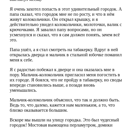
Я очень захотел попасть в этот удивительный городок. А
папа сказал, что городок мне не по росту, и что в нём
живут колокольчики. Он открыл крышку, и я
действительно увидел колокольчики, молоточки, валик с
крючочками. Я завалил папу вопросами, но он
усмехнулся и сказал, что я сам должен понять, зачем всё
это.
Папа ушёл, а я стал смотреть на табакерку. Вдруг в ней
открылась дверца и мальчик в стальной юбочке поманил
меня к себе.
Я с радостью побежал к дверце и она оказалась мне в
пору. Мальчик-колокольчик пригласил меня погостить в
их городе. Я боялся, что не пройду в табакерку, но своды
впереди становились выше, а позади вновь
уменьшались.
Мальчик-колокольчик объяснил, что так и должно быть.
Ведь то, что далеко, кажется нам маленьким, а то, что
близко оказывается большим.
Вскоре мы вышли на улицу городка. Это был чудесный
городок! Мостовая вымощена перламутром, домики