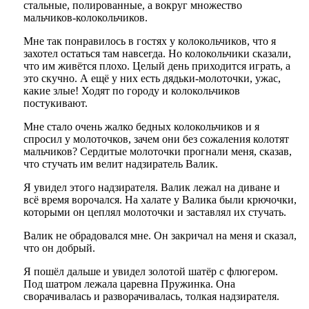
стальные, полированные, а вокруг множество
мальчиков-колокольчиков.
Мне так понравилось в гостях у колокольчиков, что я
захотел остаться там навсегда. Но колокольчики сказали,
что им живётся плохо. Целый день приходится играть, а
это скучно. А ещё у них есть дядьки-молоточки, ужас,
какие злые! Ходят по городу и колокольчиков
постукивают.
Мне стало очень жалко бедных колокольчиков и я
спросил у молоточков, зачем они без сожаления колотят
мальчиков? Сердитые молоточки прогнали меня, сказав,
что стучать им велит надзиратель Валик.
Я увидел этого надзирателя. Валик лежал на диване и
всё время ворочался. На халате у Валика были крючочки,
которыми он цеплял молоточки и заставлял их стучать.
Валик не обрадовался мне. Он закричал на меня и сказал,
что он добрый.
Я пошёл дальше и увидел золотой шатёр с флюгером.
Под шатром лежала царевна Пружинка. Она
сворачивалась и разворачивалась, толкая надзирателя.