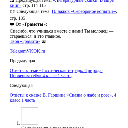
📖 Предыдущая тема:
«Литературные сказки. В мире
книг»
стр. 114-115
👉 Следующая тема:
П. Бажов «Серебряное копытце»
,
стр. 135
❤️
От «Грамоты»:
Спасибо, что учишься вместе с нами! Ты молодец —
стараешься, и это главное.
Твоя «Грамота»
📖
Telegram
VK
OK.ru
Предыдущая
Ответы к теме «Поэтическая тетрадь. Природа.
Проверим себя» 4 класс 1 часть
Следующая
Ответы к сказке В. Гаршина «Сказка о жабе и розе», 4
класс 1 часть