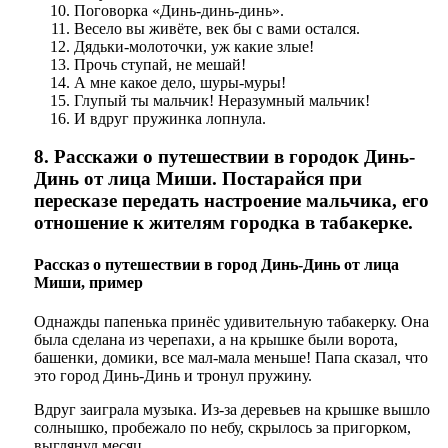
Поговорка «Динь-динь-динь».
Весело вы живёте, век бы с вами остался.
Дядьки-молоточки, уж какие злые!
Прочь ступай, не мешай!
А мне какое дело, шуры-муры!
Глупый ты мальчик! Неразумный мальчик!
И вдруг пружинка лопнула.
8. Расскажи о путешествии в городок Динь-
Динь от лица Миши. Постарайся при
пересказе передать настроение мальчика, его
отношение к жителям городка в табакерке.
Рассказ о путешествии в город Динь-Динь от лица
Миши, пример
Однажды папенька принёс удивительную табакерку. Она
была сделана из черепахи, а на крышке были ворота,
башенки, домики, все мал-мала меньше! Папа сказал, что
это город Динь-Динь и тронул пружину.
Вдруг заиграла музыка. Из-за деревьев на крышке вышло
солнышко, пробежало по небу, скрылось за пригорком,
выглянул месяц.