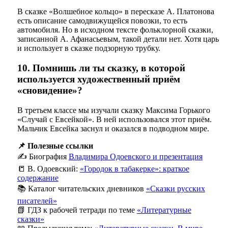
В сказке «Волшебное кольцо» в пересказе А. Платонова
есть описание самодвижущейся повозки, то есть
автомобиля. Но в исходном тексте фольклорной сказки,
записанной А. Афанасьевым, такой детали нет. Хотя царь
и использует в сказке подзорную трубку.
10. Помнишь ли ты сказку, в которой
используется художественный приём
«сновидение»?
В третьем классе мы изучали сказку Максима Горького
«Случай с Евсейкой». В ней использовался этот приём.
Мальчик Евсейка заснул и оказался в подводном мире.
📌 Полезные ссылки
✍️ Биография
Владимира Одоевского и презентация
📒 В. Одоевский:
«Городок в табакерке»: краткое
содержание
📚 Каталог читательских дневников
«Сказки русских
писателей»
📗 ГДЗ к рабочей тетради по теме
«Литературные
сказки»