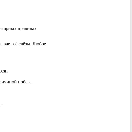
ментарных правилах
сывает её слёзы. Любое
ся.
ричиной побега.
е: