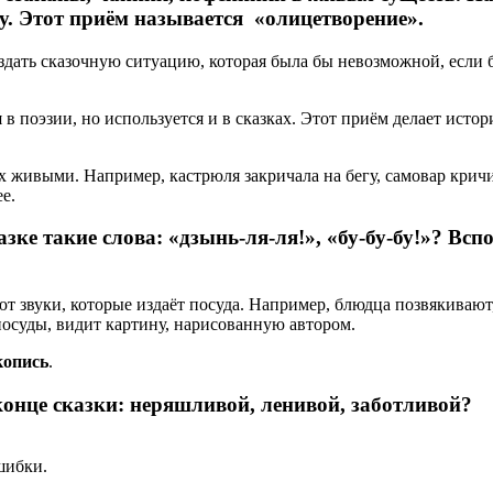
. Этот приём называется «олицетворение».
здать сказочную ситуацию, которая была бы невозможной, если б
 в поэзии, но используется и в сказках. Этот приём делает исто
х живыми. Например, кастрюля закричала на бегу, самовар крич
е.
азке такие слова: «дзынь-ля-ля!», «бу-бу-бу!»? Всп
ют звуки, которые издаёт посуда. Например, блюдца позвякивают,
 посуды, видит картину, нарисованную автором.
копись
.
конце сказки: неряшливой, ленивой, заботливой?
шибки.