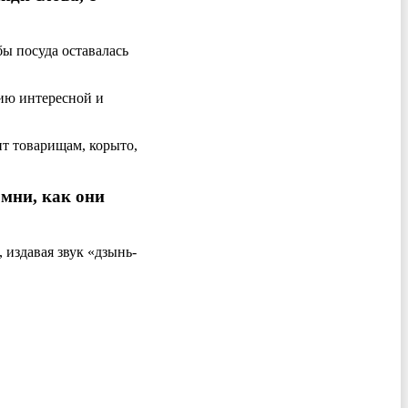
ы посуда оставалась
рию интересной и
ит товарищам, корыто,
омни, как они
 издавая звук «дзынь-