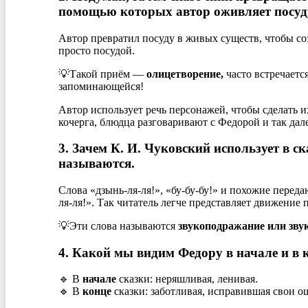
помощью которых автор оживляет посуду
Автор превратил посуду в живых существ, чтобы со
просто посудой.
💡Такой приём —
олицетворение,
часто встречается
запоминающейся!
Автор использует речь персонажей, чтобы сделать и
кочерга, блюдца разговаривают с Федорой и так дале
3. Зачем К. И. Чуковский использует в ск
называются.
Слова «дзынь-ля-ля!», «бу-бу-бу!» и похожие переда
ля-ля!». Так читатель легче представляет движение
💡Эти слова называются
звукоподражание или зву
4. Какой мы видим Федору в начале и в 
🔹 В
начале
сказки: неряшливая, ленивая.
🔹 В
конце
сказки: заботливая, исправившая свои о