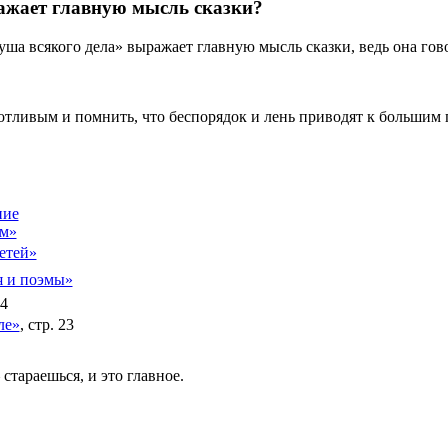
ражает главную мысль сказки?
ша всякого дела» выражает главную мысль сказки, ведь она гово
отливым и помнить, что беспорядок и лень приводят к большим
ние
ям»
етей»
я и поэмы»
14
ле»
, стр. 23
стараешься, и это главное.