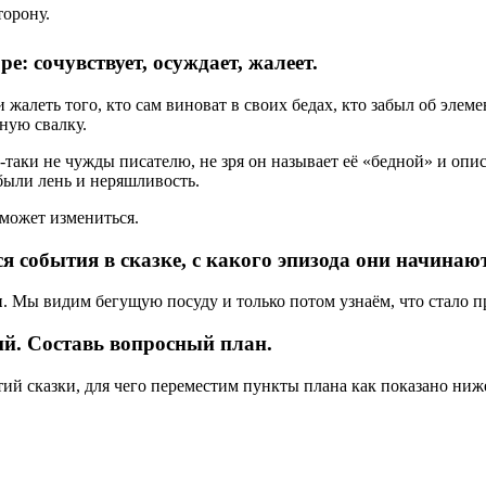
торону.
е: сочувствует, осуждает, жалеет.
 жалеть того, кто сам виноват в своих бедах, кто забыл об эле
ную свалку.
ё-таки не чужды писателю, не зря он называет её «бедной» и опи
были лень и неряшливость.
может измениться.
 события в сказке, с какого эпизода они начинают
ы
. Мы видим бегущую посуду и только потом узнаём, что стало п
ий. Составь вопросный план.
й сказки, для чего переместим пункты плана как показано ниж