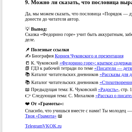
9. Можно ли сказать, что пословица вы
Да, мы можем сказать, что пословица «Порядок — ду
донести до читателя автор.
💡
Вывод:
Сказка «Федорино горе» учит быть аккуратным, заб
деле.
📌 Полезные ссылки
✍️ Биография
Корнея Чуковского и презентация
📒 К. Чуковский
«Федорино горе»: краткое содержа
📗 ГДЗ к рабочей тетради по теме
«Писатели — дет
📚 Каталог читательских дневников
«Рассказы для д
📚 Каталог читательских дневников
«Стихотворени
📖 Предыдущая тема: К. Чуковский
«Радость»
, стр. 
👉 Следующая тема: С. Михалков
«Рассказ о писате
❤️
От «Грамоты»:
Спасибо, что учишься вместе с нами! Ты молодец — 
Твоя «Грамота»
📖
Telegram
VK
OK.ru