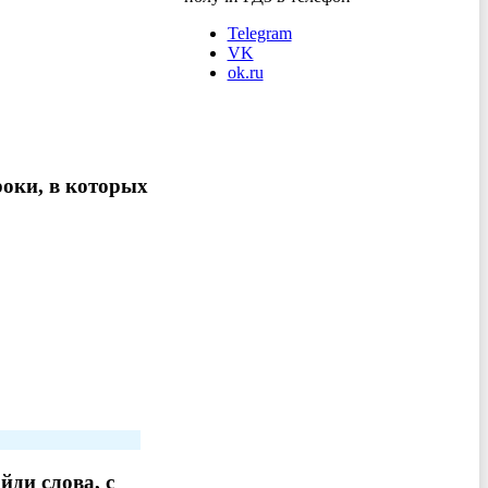
Telegram
VK
ok.ru
роки, в которых
йди слова, с