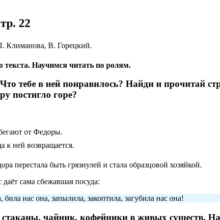
тр. 22
Л. Климанова, В. Горецкий.
о текста. Научимся читать по ролям.
 Что тебе в ней понравилось? Найди и прочитай ст
ру постигло горе?
бегают от Федоры.
да к ней возвращается.
ра перестала быть грязнулей и стала образцовой хозяйкой.
 даёт сама сбежавшая посуда:
, била нас она, запылила, закоптила, загубила нас она!
 стаканы, чайник, кофейники в живых существ. На