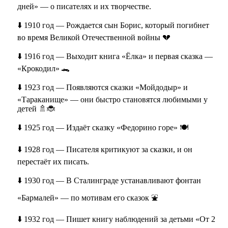
дней» — о писателях и их творчестве.
⬇️ 1910 год — Рождается сын Борис, который погибнет
во время Великой Отечественной войны 💔
⬇️ 1916 год — Выходит книга «Ёлка» и первая сказка —
«Крокодил» 🐊
⬇️ 1923 год — Появляются сказки «Мойдодыр» и
«Тараканище» — они быстро становятся любимыми у
детей 🚿🐞
⬇️ 1925 год — Издаёт сказку «Федорино горе» 🍽️
⬇️ 1928 год — Писателя критикуют за сказки, и он
перестаёт их писать.
⬇️ 1930 год — В Сталинграде устанавливают фонтан
«Бармалей» — по мотивам его сказок ⛲
⬇️ 1932 год — Пишет книгу наблюдений за детьми «От 2