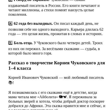
издаваемый писатель в России. Его книги печатают и
читают миллионы, а стихи помнят наизусть целые
поколения.
4️⃣
62 года без выходных.
Он писал каждый день, не
позволяя себе ни одного выходного. Карьера длилась 62
года — это целая жизнь, прожитая в словах и историях.
5️⃣
Боль отца.
У Чуковского было четверо детей. Троих
из них он пережил. За весёлыми сказками — судьба, в
которой было много горя.
Рассказ о творчестве Корнея Чуковского для
1–4 класса
Корней Иванович Чуковский — мой любимый писатель
📚!
Я познакомилась с его сказками ещё в детстве, когда
мама читала мне «Айболита» 🐘🐒. Я переживала за
больных зверей и хотела, чтобы добрый доктор поскорее
добрался до Африки. Эта сказка нравится мне и сейчас, и