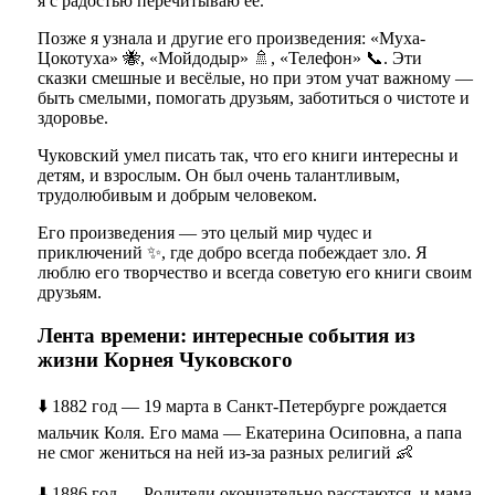
я с радостью перечитываю её.
Позже я узнала и другие его произведения: «Муха-
Цокотуха» 🐝, «Мойдодыр» 🚿, «Телефон» 📞. Эти
сказки смешные и весёлые, но при этом учат важному —
быть смелыми, помогать друзьям, заботиться о чистоте и
здоровье.
Чуковский умел писать так, что его книги интересны и
детям, и взрослым. Он был очень талантливым,
трудолюбивым и добрым человеком.
Его произведения — это целый мир чудес и
приключений ✨, где добро всегда побеждает зло. Я
люблю его творчество и всегда советую его книги своим
друзьям.
Лента времени: интересные события из
жизни Корнея Чуковского
⬇️ 1882 год — 19 марта в Санкт-Петербурге рождается
мальчик Коля. Его мама — Екатерина Осиповна, а папа
не смог жениться на ней из-за разных религий 👶
⬇️ 1886 год — Родители окончательно расстаются, и мама