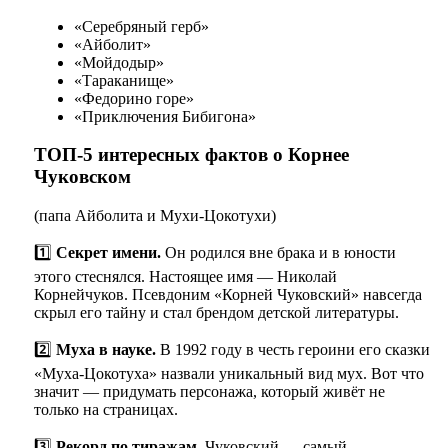
«Серебряный герб»
«Айболит»
«Мойдодыр»
«Тараканище»
«Федорино горе»
«Приключения Бибигона»
ТОП-5 интересных фактов о Корнее
Чуковском
(папа Айболита и Мухи-Цокотухи)
1️⃣
Секрет имени.
Он родился вне брака и в юности
этого стеснялся. Настоящее имя — Николай
Корнейчуков. Псевдоним «Корней Чуковский» навсегда
скрыл его тайну и стал брендом детской литературы.
2️⃣
Муха в науке.
В 1992 году в честь героини его сказки
«Муха-Цокотуха» назвали уникальный вид мух. Вот что
значит — придумать персонажа, который живёт не
только на страницах.
3️⃣
Рекорд по тиражам.
Чуковский — самый