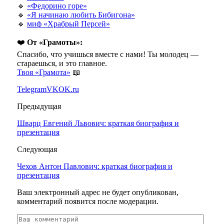
🔹
«Федорино горе»
🔹
«Я начинаю любить Бибигона»
🔹
миф «Храбрый Персей»
❤️
От «Грамоты»:
Спасибо, что учишься вместе с нами! Ты молодец —
стараешься, и это главное.
Твоя «Грамота»
📖
Telegram
VK
OK.ru
Предыдущая
Шварц Евгений Львович: краткая биография и
презентация
Следующая
Чехов Антон Павлович: краткая биография и
презентация
Ваш электронный адрес не будет опубликован,
комментарий появится после модерации.