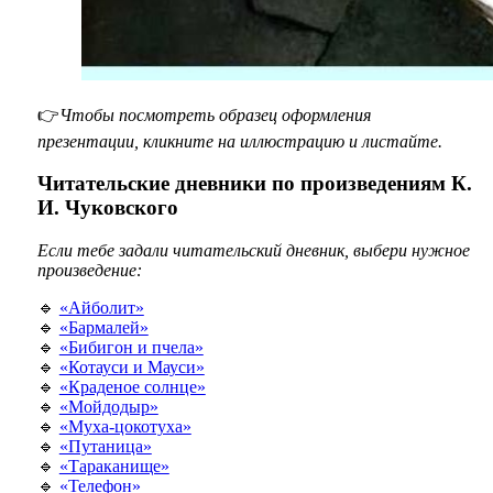
👉
Чтобы посмотреть образец оформления
презентации, кликните на иллюстрацию и листайте.
Читательские дневники по произведениям К.
И. Чуковского
Если тебе задали читательский дневник, выбери нужное
произведение:
🔹
«Айболит»
🔹
«Бармалей»
🔹
«Бибигон и пчела»
🔹
«Котауси и Мауси»
🔹
«Краденое солнце»
🔹
«Мойдодыр»
🔹
«Муха-цокотуха»
🔹
«Путаница»
🔹
«Тараканище»
🔹
«Телефон»