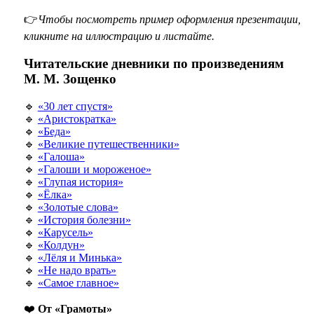
👉
Чтобы посмотреть пример оформления презентации,
кликните на иллюстрацию и листайте.
Читательские дневники по произведениям
М. М. Зощенко
🔹
«30 лет спустя»
🔹
«Аристократка»
🔹
«Беда»
🔹
«Великие путешественники»
🔹
«Галоша»
🔹
«Галоши и мороженое»
🔹
«Глупая история»
🔹
«Ёлка»
🔹
«Золотые слова»
🔹
«История болезни»
🔹
«Карусель»
🔹
«Колдун»
🔹
«Лёля и Минька»
🔹
«Не надо врать»
🔹
«Самое главное»
❤️
От «Грамоты»