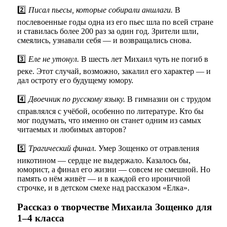
2️⃣
Писал пьесы, которые собирали аншлаги.
В
послевоенные годы одна из его пьес шла по всей стране
и ставилась более 200 раз за один год. Зрители шли,
смеялись, узнавали себя — и возвращались снова.
3️⃣
Еле не утонул.
В шесть лет Михаил чуть не погиб в
реке. Этот случай, возможно, закалил его характер — и
дал остроту его будущему юмору.
4️⃣
Двоечник по русскому языку.
В гимназии он с трудом
справлялся с учёбой, особенно по литературе. Кто бы
мог подумать, что именно он станет одним из самых
читаемых и любимых авторов?
5️⃣
Трагический финал.
Умер Зощенко от отравления
никотином — сердце не выдержало. Казалось бы,
юморист, а финал его жизни — совсем не смешной. Но
память о нём живёт — и в каждой его ироничной
строчке, и в детском смехе над рассказом «Елка».
Рассказ о творчестве Михаила Зощенко для
1–4 класса