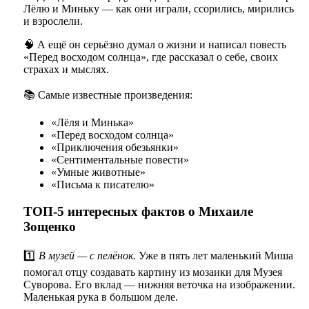
Лёлю и Миньку — как они играли, ссорились, мирились
и взрослели.
🧠 А ещё он серьёзно думал о жизни и написал повесть
«Перед восходом солнца», где рассказал о себе, своих
страхах и мыслях.
📚 Самые известные произведения:
«Лёля и Минька»
«Перед восходом солнца»
«Приключения обезьянки»
«Сентиментальные повести»
«Умные животные»
«Письма к писателю»
ТОП-5 интересных фактов о Михаиле
Зощенко
1️⃣
В музей — с пелёнок.
Уже в пять лет маленький Миша
помогал отцу создавать картину из мозаики для Музея
Суворова. Его вклад — нижняя веточка на изображении.
Маленькая рука в большом деле.