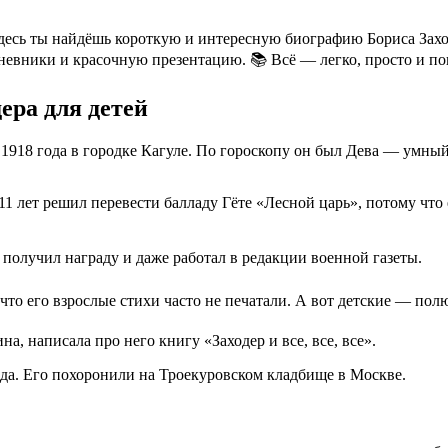
десь ты найдёшь короткую и интересную биографию Бориса Заход
невники и красочную презентацию. 📚 Всё — легко, просто и по
ера для детей
 1918 года в городке Кагуле. По гороскопу он был Дева — умны
1 лет решил перевести балладу Гёте «Лесной царь», потому что
получил награду и даже работал в редакции военной газеты.
что его взрослые стихи часто не печатали. А вот детские — пол
а, написала про него книгу «Заходер и все, все, все».
ода. Его похоронили на Троекуровском кладбище в Москве.