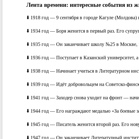
Лента времени: интересные события из ж
⬇️ 1918 год — 9 сентября в городе Кагуле (Молдова)
⬇️ 1934 год — Боря женится в первый раз. Его супруг
⬇️ 1935 год — Он заканчивает школу №25 в Москве, к
⬇️ 1936 год — Поступает в Казанский университет, 
⬇️ 1938 год — Начинает учиться в Литературном инс
⬇️ 1939 год — Идёт добровольцем на Советско-финс
⬇️ 1941 год — Заходер снова уходит на фронт — нач
⬇️ 1944 год — Его награждают медалью «За боевые з
⬇️ 1945 год — Писатель женится второй раз. Его нов
⬇️ 1947 год — Он заканчивает Литературный инстит