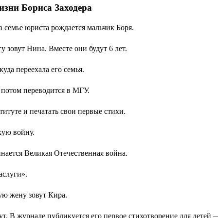
изни Бориса Заходера
 в семье юриста рождается мальчик Боря.
у зовут Нина. Вместе они будут 6 лет.
уда переехала его семья.
а потом переводится в МГУ.
титуте и печатать свои первые стихи.
кую войну.
инается Великая Отечественная война.
аслуги».
ую жену зовут Кира.
ут. В журнале публикуется его первое стихотворение для детей