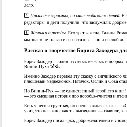
дело.
4️⃣
Писал для взрослых, но стал любимцем детей.
Его
редакторы, и дети получили, что заслужили: добрые,
5️⃣
Женился трижды.
Его третья жена, Галина Роман
мы знаем не только из его стихов — но и из любви.
Рассказ о творчестве Бориса Заходера дл
Борис Заходер — один из самых весёлых и добрых пи
Винни-Пуха 🐻🍯.
Именно Заходер перевёл эту сказку с английского я
плюшевый медвежонок, Пятачок, Ослик и Сова стал
Но Винни-Пух — не единственный герой его книг! 
— это смешная история про воробья-учителя и птен
Есть у него и грустная, но очень важная сказка — «
учит, что неважно, как ты выглядишь — главное, ка
Борис Заходер писал ярко, доброжелательно и с юмор