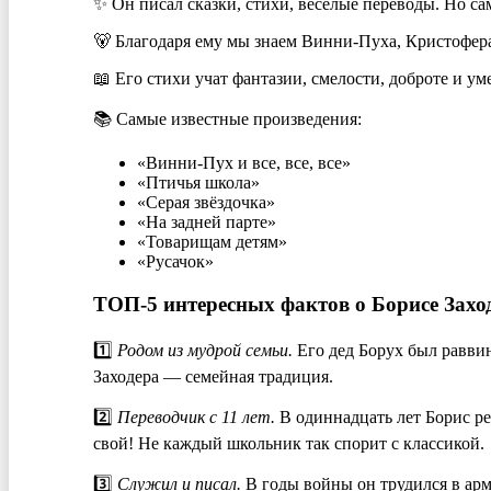
✨ Он писал сказки, стихи, весёлые переводы. Но са
🐻 Благодаря ему мы знаем Винни-Пуха, Кристофера
📖 Его стихи учат фантазии, смелости, доброте и ум
📚 Самые известные произведения:
«Винни-Пух и все, все, все»
«Птичья школа»
«Серая звёздочка»
«На задней парте»
«Товарищам детям»
«Русачок»
ТОП-5 интересных фактов о Борисе Захо
1️⃣
Родом из мудрой семьи.
Его дед Борух был раввин
Заходера — семейная традиция.
2️⃣
Переводчик с 11 лет.
В одиннадцать лет Борис ре
свой! Не каждый школьник так спорит с классикой.
3️⃣
Служил и писал.
В годы войны он трудился в арме