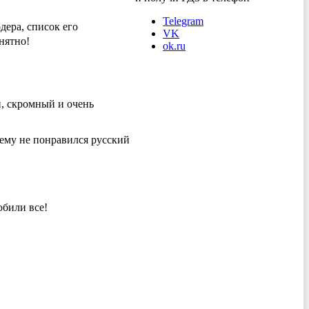
Telegram
ера, список его
VK
нятно!
ok.ru
й, скромный и очень
 ему не понравился русский
юбили все!