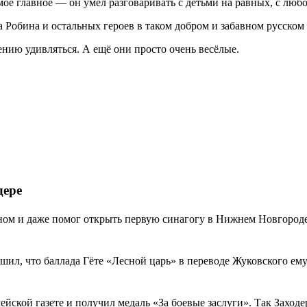
мое главное — он умел разговаривать с детьми на равных, с лю
 Робина и остальных героев в таком добром и забавном русском 
ению удивляться. А ещё они просто очень весёлые.
дере
ом и даже помог открыть первую синагогу в Нижнем Новгороде.
шил, что баллада Гёте «Лесной царь» в переводе Жуковского ему
йской газете и получил медаль «За боевые заслуги». Так Заходе