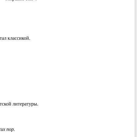
тал классикой.
ской литературы.
их пор.