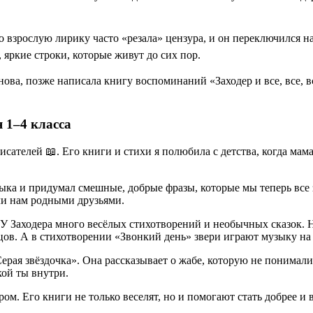
 взрослую лирику часто «резала» цензура, и он переключился на
 яркие строки, которые живут до сих пор.
ова, позже написала книгу воспоминаний «Заходер и все, все, в
я 1–4 класса
сателей 📖. Его книги и стихи я полюбила с детства, когда мама
зыка и придумал смешные, добрые фразы, которые мы теперь все 
и нам родными друзьями.
У Заходера много весёлых стихотворений и необычных сказок. 
цов. А в стихотворении «Звонкий день» звери играют музыку на
Серая звёздочка». Она рассказывает о жабе, которую не понимал
кой ты внутри.
ом. Его книги не только веселят, но и помогают стать добрее и