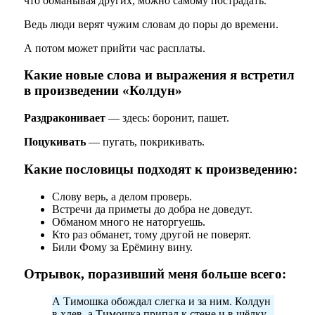
что обманывая других, можно самому пострадать.
Ведь люди верят чужим словам до поры до времени.
А потом может прийти час расплаты.
Какие новые слова и выражения я встретил
в произведении «Колдун»
Раздраконивает
— здесь: боронит, пашет.
Поцукивать
— пугать, покрикивать.
Какие пословицы подходят к произведению:
Слову верь, а делом проверь.
Встречи да приметы до добра не доведут.
Обманом много не наторгуешь.
Кто раз обманет, тому другой не поверят.
Били Фому за Ерёмину вину.
Отрывок, поразивший меня больше всего:
А Тимошка обождал слегка и за ним. Колдун
в хлев, а Тимошка припал к стене и в щёлку