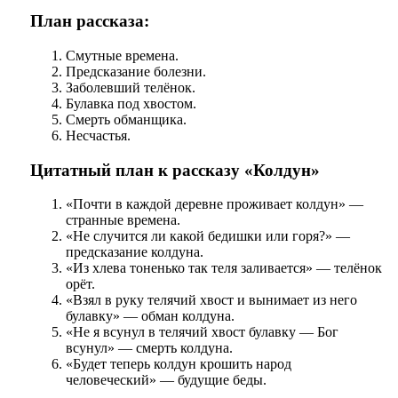
План рассказа:
Смутные времена.
Предсказание болезни.
Заболевший телёнок.
Булавка под хвостом.
Смерть обманщика.
Несчастья.
Цитатный план к рассказу «Колдун»
«Почти в каждой деревне проживает колдун» —
странные времена.
«Не случится ли какой бедишки или горя?» —
предсказание колдуна.
«Из хлева тоненько так теля заливается» — телёнок
орёт.
«Взял в руку телячий хвост и вынимает из него
булавку» — обман колдуна.
«Не я всунул в телячий хвост булавку — Бог
всунул» — смерть колдуна.
«Будет теперь колдун крошить народ
человеческий» — будущие беды.