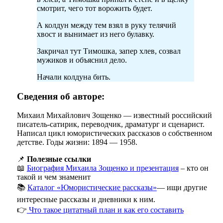
смотрит, чего тот ворожить будет.
А колдун между тем взял в руку телячий
хвост и вынимает из него булавку.
Закричал тут Тимошка, запер хлев, созвал
мужиков и объяснил дело.
Начали колдуна бить.
Сведения об авторе:
Михаил Михайлович Зощенко — известный российский
писатель-сатирик, переводчик, драматург и сценарист.
Написал цикл юмористических рассказов о собственном
детстве. Годы жизни: 1894 — 1958.
📌
Полезные ссылки
📖
Биография Михаила Зощенко и презентация
– кто он
такой и чем знаменит
📚
Каталог «Юмористические рассказы»
— ищи другие
интересные рассказы и дневники к ним.
👉
Что такое цитатный план и как его составить