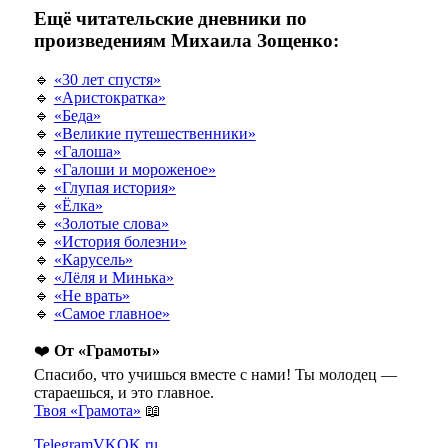
Ещё читательские дневники по
произведениям Михаила Зощенко:
🔹
«30 лет спустя»
🔹
«Аристократка»
🔹
«Беда»
🔹
«Великие путешественники»
🔹
«Галоша»
🔹
«Галоши и мороженое»
🔹
«Глупая история»
🔹
«Ёлка»
🔹
«Золотые слова»
🔹
«История болезни»
🔹
«Карусель»
🔹
«Лёля и Минька»
🔹
«Не врать»
🔹
«Самое главное»
❤️
От «Грамоты»
Спасибо, что учишься вместе с нами! Ты молодец —
стараешься, и это главное.
Твоя «Грамота»
📖
Telegram
VK
OK.ru