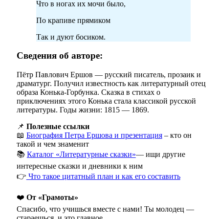
Что в ногах их мочи было,
По крапиве прямиком
Так и дуют босиком.
Сведения об авторе:
Пётр Павлович Ершов — русский писатель, прозаик и
драматург. Получил известность как литературный отец
образа Конька-Горбунка. Сказка в стихах о
приключениях этого Конька стала классикой русской
литературы. Годы жизни: 1815 — 1869.
📌
Полезные ссылки
📖
Биография Петра Ершова и презентация
– кто он
такой и чем знаменит
📚
Каталог «Литературные сказки»
— ищи другие
интересные сказки и дневники к ним
👉
Что такое цитатный план и как его составить
❤️
От «Грамоты»
Спасибо, что учишься вместе с нами! Ты молодец —
стараешься, и это главное.