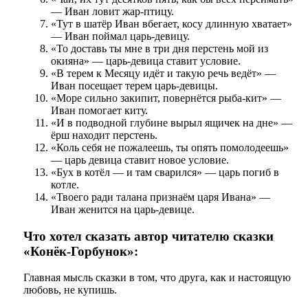
— Иван ловит жар-птицу.
«Тут в шатёр Иван вбегает, косу длинную хватает»
— Иван поймал царь-девицу.
«То доставь ты мне в три дня перстень мой из
окияна» — царь-девица ставит условие.
«В терем к Месяцу идёт и такую речь ведёт» —
Иван посещает терем царь-девицы.
«Море сильно закипит, повернётся рыба-кит» —
Иван помогает киту.
«И в подводной глубине вырыл ящичек на дне» —
ёрш находит перстень.
«Коль себя не пожалеешь, ты опять помолодеешь»
— царь девица ставит новое условие.
«Бух в котёл — и там сварился» — царь погиб в
котле.
«Твоего ради талана признаём царя Ивана» —
Иван женится на царь-девице.
Что хотел сказать автор читателю сказки
«Конёк-Горбунок»:
Главная мысль сказки в том, что друга, как и настоящую
любовь, не купишь.