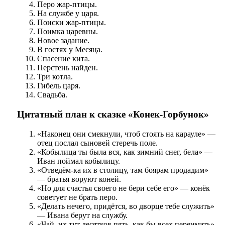
Перо жар-птицы.
На службе у царя.
Поиски жар-птицы.
Поимка царевны.
Новое задание.
В гостях у Месяца.
Спасение кита.
Перстень найден.
Три котла.
Гибель царя.
Свадьба.
Цитатный план к сказке «Конек-Горбунок»
«Наконец они смекнули, чтоб стоять на карауле» —
отец послал сыновей стеречь поле.
«Кобылица ты была вся, как зимний снег, бела» —
Иван поймал кобылицу.
«Отведём-ка их в столицу, там боярам продадим»
— братья воруют коней.
«Но для счастья своего не бери себе его» — конёк
советует не брать перо.
«Делать нечего, придётся, во дворце тебе служить»
— Ивана берут на службу.
«Чай, их тут десятков пять, как бы всех переимать»