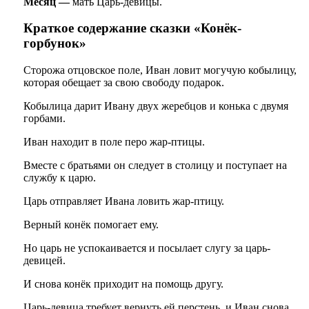
Месяц
—
мать Царь-девицы.
Краткое содержание сказки «Конёк-
горбунок»
Сторожа отцовское поле, Иван ловит могучую кобылицу,
которая обещает за свою свободу подарок.
Кобылица дарит Ивану двух жеребцов и конька с двумя
горбами.
Иван находит в поле перо жар-птицы.
Вместе с братьями он следует в столицу и поступает на
службу к царю.
Царь отправляет Ивана ловить жар-птицу.
Верный конёк помогает ему.
Но царь не успокаивается и посылает слугу за царь-
девицей.
И снова конёк приходит на помощь другу.
Царь-девица требует вернуть ей перстень, и Иван снова