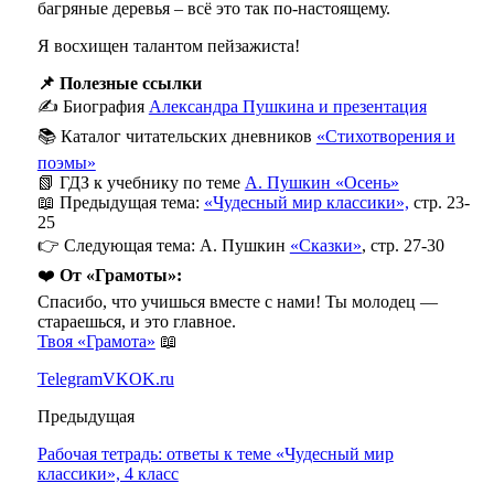
багряные деревья – всё это так по-настоящему.
Я восхищен талантом пейзажиста!
📌 Полезные ссылки
✍️ Биография
Александра Пушкина и презентация
📚 Каталог читательских дневников
«Стихотворения и
поэмы»
📗 ГДЗ к учебнику по теме
А. Пушкин «Осень»
📖 Предыдущая тема:
«Чудесный мир классики»,
стр. 23-
25
👉 Следующая тема: А. Пушкин
«Сказки»
, стр. 27-30
❤️
От «Грамоты»:
Спасибо, что учишься вместе с нами! Ты молодец —
стараешься, и это главное.
Твоя «Грамота»
📖
Telegram
VK
OK.ru
Предыдущая
Рабочая тетрадь: ответы к теме «Чудесный мир
классики», 4 класс