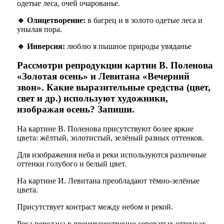
одетые леса, очей очарованье.
🔹 Олицетворение:
в багрец и в золото одетые леса и
унылая пора.
🔹 Инверсия:
люблю я пышное природы увяданье
Рассмотри репродукции картин В. Поленова
«Золотая осень» и Левитана «Вечерний
звон». Какие выразительные средства (цвет,
свет и др.) используют художники,
изображая осень? Запиши.
На картине В. Поленова присутствуют более яркие
цвета: жёлтый, золотистый, зелёный разных оттенков.
Для изображения неба и реки используются различные
оттенки голубого и белый цвет.
На картине И. Левитана преобладают тёмно-зелёные
цвета.
Присутствует контраст между небом и рекой.
Река передана в преимущественно сероватых оттенках.