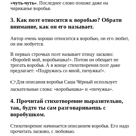
«чуть-чуть»
. Последнее слово похоже даже на
чириканье воробья.
3. Как поэт относится к воробью? Обрати
внимание, как он его называет.
Автор очень хорошо относится к воробью, он его любит,
он им любуется.
В первых строчках поэт называет птицу ласково:
«Воробей мой, воробьишка!». Потом он обещает не
трогать воробья. А в конце стихотворения поэт даже
предлагает: «Подружись со мной, пичужка!».
👉Для описания воробья Саша Чёрный использует
ласкательные слова: «воробьишка» и «пичужка».
4. Прочитай стихотворение выразительно,
так, будто ты сам разговариваешь с
воробушком.
Стихотворение начинается описанием воробья. Его надо
прочитать ласково, с любовью.