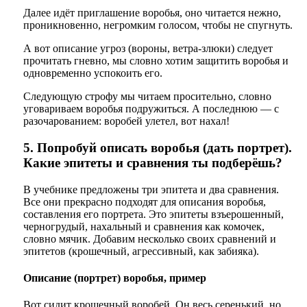
Далее идёт приглашение воробья, оно читается нежно,
проникновенно, негромким голосом, чтобы не спугнуть.
А вот описание угроз (вороны, ветра-злюки) следует
прочитать гневно, мы словно хотим защитить воробья и
одновременно успокоить его.
Следующую строфу мы читаем просительно, словно
уговариваем воробья подружиться. А последнюю — с
разочарованием: воробей улетел, вот нахал!
5. Попробуй описать воробья (дать портрет).
Какие эпитеты и сравнения ты подберёшь?
В учебнике предложены три эпитета и два сравнения.
Все они прекрасно подходят для описания воробья,
составления его портрета. Это эпитеты взъерошенный,
черногрудый, нахальный и сравнения как комочек,
словно мячик. Добавим несколько своих сравнений и
эпитетов (крошечный, агрессивный, как забияка).
Описание (портрет) воробья, пример
Вот сидит крошечный воробей. Он весь серенький, но