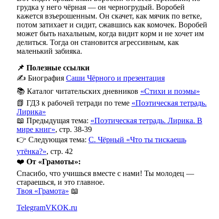
грудка у него чёрная — он черногрудый. Воробей
кажется взъерошенным. Он скачет, как мячик по ветке,
потом затихает и сидит, сжавшись как комочек. Воробей
может быть нахальным, когда видит корм и не хочет им
делиться. Тогда он становится агрессивным, как
маленький забияка.
📌 Полезные ссылки
✍️ Биография
Саши Чёрного и презентация
📚 Каталог читательских дневников
«Стихи и поэмы»
📗 ГДЗ к рабочей тетради по теме
«Поэтическая тетрадь.
Лирика»
📖 Предыдущая тема:
«Поэтическая тетрадь. Лирика. В
мире книг»
, стр. 38-39
👉 Следующая тема:
С. Чёрный «Что ты тискаешь
утёнка?»
, стр. 42
❤️
От «Грамоты»:
Спасибо, что учишься вместе с нами! Ты молодец —
стараешься, и это главное.
Твоя «Грамота»
📖
Telegram
VK
OK.ru