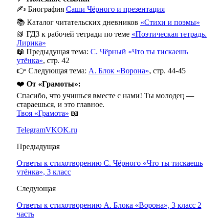
✍️ Биография
Саши Чёрного и презентация
📚 Каталог читательских дневников
«Стихи и поэмы»
📗 ГДЗ к рабочей тетради по теме
«Поэтическая тетрадь.
Лирика»
📖 Предыдущая тема:
С. Чёрный «Что ты тискаешь
утёнка»
, стр. 42
👉 Следующая тема:
А. Блок «Ворона»
, стр. 44-45
❤️
От «Грамоты»:
Спасибо, что учишься вместе с нами! Ты молодец —
стараешься, и это главное.
Твоя «Грамота»
📖
Telegram
VK
OK.ru
Предыдущая
Ответы к стихотворению С. Чёрного «Что ты тискаешь
утёнка», 3 класс
Следующая
Ответы к стихотворению А. Блока «Ворона», 3 класс 2
часть