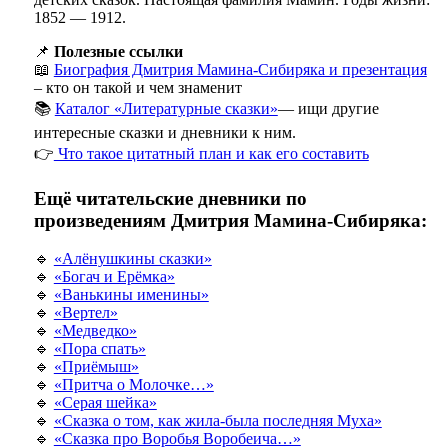
1852 — 1912.
📌
Полезные ссылки
📖
Биография Дмитрия Мамина-Сибиряка и презентация
– кто он такой и чем знаменит
📚
Каталог «Литературные сказки»
— ищи другие
интересные сказки и дневники к ним.
👉
Что такое цитатный план и как его составить
Ещё читательские дневники по
произведениям Дмитрия Мамина-Сибиряка:
🔹
«Алёнушкины сказки»
🔹
«Богач и Ерёмка»
🔹
«Ванькины именины»
🔹
«Вертел»
🔹
«Медведко»
🔹
«Пора спать»
🔹
«Приёмыш»
🔹
«Притча о Молочке…»
🔹
«Серая шейка»
🔹
«Сказка о том, как жила-была последняя Муха»
🔹
«Сказка про Воробья Воробеича…»