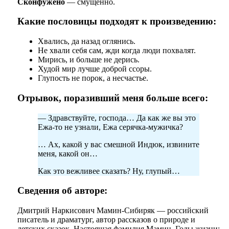
Сконфужено
— смущённо.
Какие пословицы подходят к произведению:
Хвались, да назад оглянись.
Не хвали себя сам, жди когда люди похвалят.
Мирись, и больше не дерись.
Худой мир лучше доброй ссоры.
Глупость не порок, а несчастье.
Отрывок, поразивший меня больше всего:
— Здравствуйте, господа… Да как же вы это
Ежа-то не узнали, Ежа серячка-мужичка?
… Ах, какой у вас смешной Индюк, извините
меня, какой он…
Как это вежливее сказать? Ну, глупый…
Сведения об авторе:
Дмитрий Наркисович Мамин-Сибиряк — российский
писатель и драматург, автор рассказов о природе и
детских сказок. Настоящая фамилия Мамин. Годы жизни: