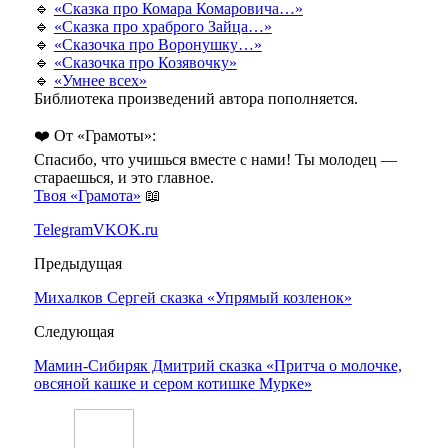
🔹
«Сказка про Комара Комаровича…»
🔹
«Сказка про храброго Зайца…»
🔹
«Сказочка про Воронушку…»
🔹
«Сказочка про Козявочку»
🔹
«Умнее всех»
Библиотека произведений автора пополняется.
❤️ От «Грамоты»:
Спасибо, что учишься вместе с нами! Ты молодец —
стараешься, и это главное.
Твоя «Грамота»
📖
Telegram
VK
OK.ru
Предыдущая
Михалков Сергей сказка «Упрямый козленок»
Следующая
Мамин-Сибиряк Дмитрий сказка «Притча о молочке,
овсяной кашке и сером котишке Мурке»