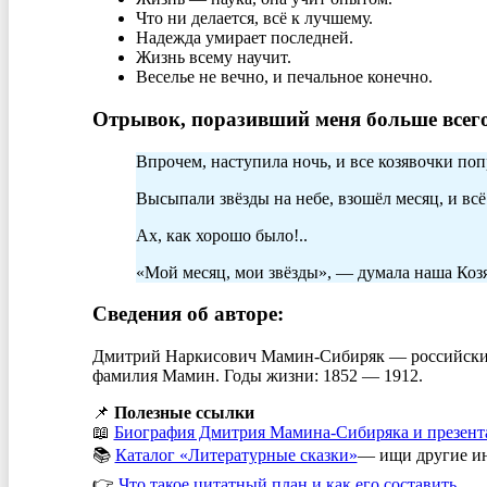
Что ни делается, всё к лучшему.
Надежда умирает последней.
Жизнь всему научит.
Веселье не вечно, и печальное конечно.
Отрывок, поразивший меня больше всего
Впрочем, наступила ночь, и все козявочки поп
Высыпали звёзды на небе, взошёл месяц, и всё 
Ах, как хорошо было!..
«Мой месяц, мои звёзды», — думала наша Козяв
Сведения об авторе:
Дмитрий Наркисович Мамин-Сибиряк — российский пи
фамилия Мамин. Годы жизни: 1852 — 1912.
📌
Полезные ссылки
📖
Биография Дмитрия Мамина-Сибиряка и презент
📚
Каталог «Литературные сказки»
— ищи другие ин
👉
Что такое цитатный план и как его составить