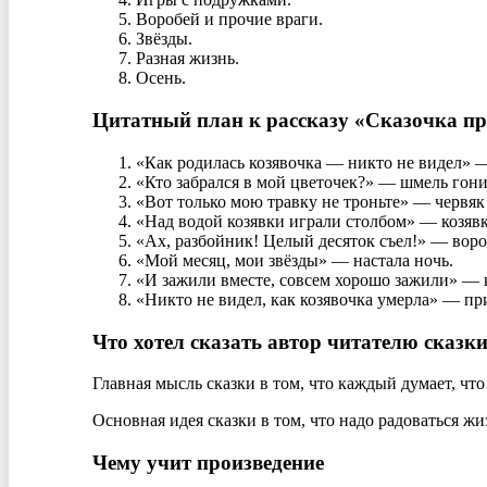
Воробей и прочие враги.
Звёзды.
Разная жизнь.
Осень.
Цитатный план к рассказу «Сказочка пр
«Как родилась козявочка — никто не видел» 
«Кто забрался в мой цветочек?» — шмель гони
«Вот только мою травку не троньте» — червяк 
«Над водой козявки играли столбом» — козявк
«Ах, разбойник! Целый десяток съел!» — воро
«Мой месяц, мои звёзды» — настала ночь.
«И зажили вместе, совсем хорошо зажили» — к
«Никто не видел, как козявочка умерла» — пр
Что хотел сказать автор читателю сказк
Главная мысль сказки в том, что каждый думает, чт
Основная идея сказки в том, что надо радоваться ж
Чему учит произведение