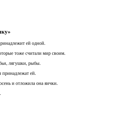
чку»
принадлежит ей одной.
которые тоже считали мир своим.
бьи, лягушки, рыбы.
ы принадлежат ей.
осень и отложила она яички.
.