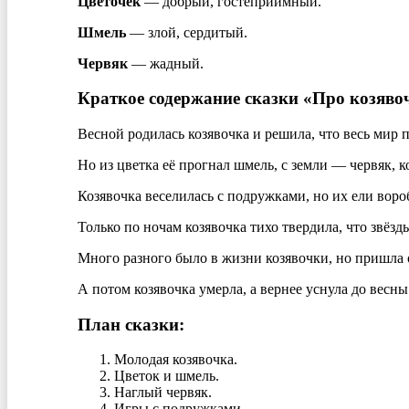
Цветочек
— добрый, гостеприимный.
Шмель
— злой, сердитый.
Червяк
— жадный.
Краткое содержание сказки «Про козяво
Весной родилась козявочка и решила, что весь мир 
Но из цветка её прогнал шмель, с земли — червяк, 
Козявочка веселилась с подружками, но их ели воро
Только по ночам козявочка тихо твердила, что звёзд
Много разного было в жизни козявочки, но пришла 
А потом козявочка умерла, а вернее уснула до весны
План сказки:
Молодая козявочка.
Цветок и шмель.
Наглый червяк.
Игры с подружками.