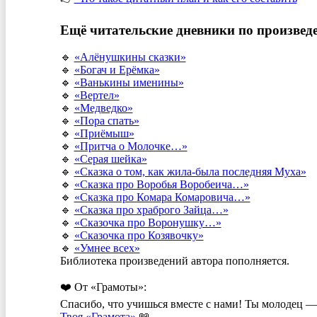
Ещё читательские дневники по произве
🔹
«Алёнушкины сказки»
🔹
«Богач и Ерёмка»
🔹
«Ванькины именины»
🔹
«Вертел»
🔹
«Медведко»
🔹
«Пора спать»
🔹
«Приёмыш»
🔹
«Притча о Молочке…»
🔹
«Серая шейка»
🔹
«Сказка о том, как жила-была последняя Муха»
🔹
«Сказка про Воробья Воробеича…»
🔹
«Сказка про Комара Комаровича…»
🔹
«Сказка про храброго Зайца…»
🔹
«Сказочка про Воронушку…»
🔹
«Сказочка про Козявочку»
🔹
«Умнее всех»
Библиотека произведений автора пополняется.
❤️ От «Грамоты»:
Спасибо, что учишься вместе с нами! Ты молодец — 
Твоя «Грамота»
📖