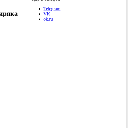
Telegram
иряка
VK
ok.ru