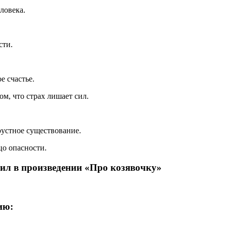
ловека.
сти.
е счастье.
ом, что страх лишает сил.
рустное существование.
цо опасности.
тил в произведении «Про козявочку»
ию: