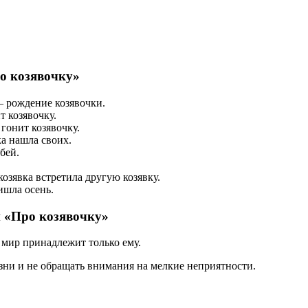
о козявочку»
— рождение козявочки.
т козявочку.
гонит козявочку.
а нашла своих.
бей.
озявка встретила другую козявку.
ишла осень.
и «Про козявочку»
о мир принадлежит только ему.
изни и не обращать внимания на мелкие неприятности.