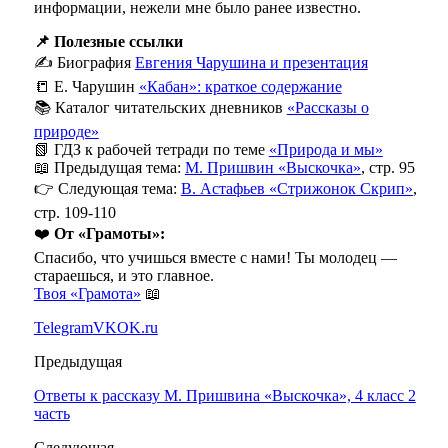
информации, нежели мне было ранее известно.
📌 Полезные ссылки
✍️ Биография
Евгения Чарушина и презентация
📒 Е. Чарушин
«Кабан»: краткое содержание
📚 Каталог читательских дневников
«Рассказы о
природе»
📗 ГДЗ к рабочей тетради по теме
«Природа и мы»
📖 Предыдущая тема:
М. Пришвин «Выскочка»
, стр. 95
👉 Следующая тема:
В. Астафьев «Стрижонок Скрип»
,
стр. 109-110
❤️
От «Грамоты»:
Спасибо, что учишься вместе с нами! Ты молодец —
стараешься, и это главное.
Твоя «Грамота»
📖
Telegram
VK
OK.ru
Предыдущая
Ответы к рассказу М. Пришвина «Выскочка», 4 класс 2
часть
Следующая