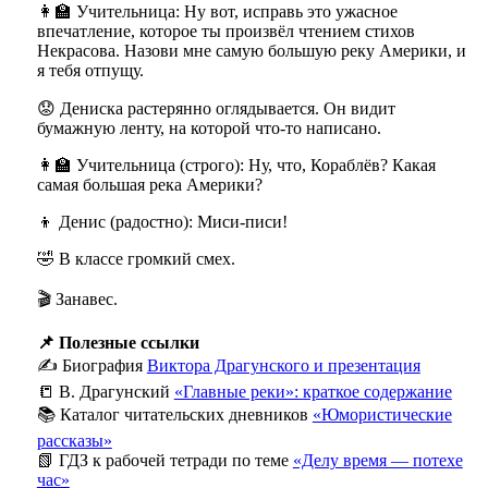
👩‍🏫 Учительница: Ну вот, исправь это ужасное
впечатление, которое ты произвёл чтением стихов
Некрасова. Назови мне самую большую реку Америки, и
я тебя отпущу.
😟 Дениска растерянно оглядывается. Он видит
бумажную ленту, на которой что-то написано.
👩‍🏫 Учительница (строго): Ну, что, Кораблёв? Какая
самая большая река Америки?
👦 Денис (радостно): Миси-писи!
🤣 В классе громкий смех.
🎬 Занавес.
📌 Полезные ссылки
✍️ Биография
Виктора Драгунского и презентация
📒 В. Драгунский
«Главные реки»: краткое содержание
📚 Каталог читательских дневников
«Юмористические
рассказы»
📗 ГДЗ к рабочей тетради по теме
«Делу время — потехе
час»