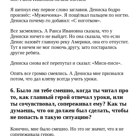
Я шепнул ему первое слово заглавия. Дениска бодро
произнёс: «Мужичонка». Я пощёлкал пальцем по ногтю.
Дениска почему-то добавил: «С ноготком».
Все засмеялись. А Раиса Ивановна сказала, что у
Дениски ничего не выйдет. Но она сказала, что если
Денис назовёт главную реку Америки, она его отпустит.
Тут я ничем не мог помочь другу, зато постарались
другие ребята.
Дениска снова всё перепутал и сказал: «Миси-писи».
Опять все громко смеялись. А Дениска мне признался
потом, что дал клятву всегда учить уроки.
6. Было ли тебе смешно, когда ты читал про
то, как главный герой отвечал уроки, или
ты сочувствовал, сопереживал ему? Как ты
думаешь, что он должен был сделать, чтобы
не попасть в такую ситуацию?
Конечно, мне было смешно. Но это не значит, что я не
сопереживала герою.