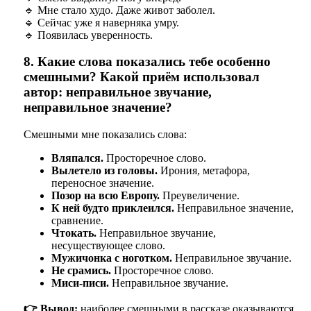
🔹 Мне стало худо. Даже живот заболел.
🔹 Сейчас уже я наверняка умру.
🔹 Появилась уверенность.
8. Какие слова показались тебе особенно
смешными? Какой приём использовал
автор: неправильное звучание,
неправильное значение?
Смешными мне показались слова:
Вляпался.
Просторечное слово.
Вылетело из головы.
Ирония, метафора,
переносное значение.
Позор на всю Европу.
Преувеличение.
К ней будто приклеился.
Неправильное значение,
сравнение.
Чтокать.
Неправильное звучание,
несуществующее слово.
Мужичонка с ноготком.
Неправильное звучание.
Не срамись.
Просторечное слово.
Миси-писи.
Неправильное звучание.
👉 Вывод:
наиболее смешными в рассказе оказываются