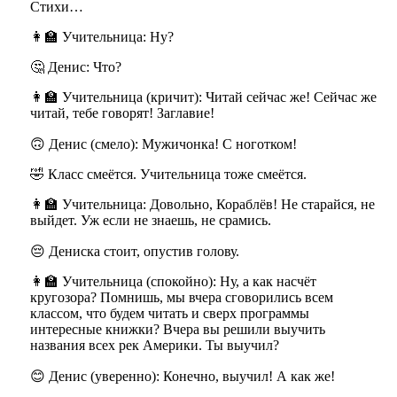
Стихи…
👩‍🏫 Учительница: Ну?
🤔 Денис: Что?
👩‍🏫 Учительница (кричит): Читай сейчас же! Сейчас же
читай, тебе говорят! Заглавие!
🙃 Денис (смело): Мужичонка! С ноготком!
🤣 Класс смеётся. Учительница тоже смеётся.
👩‍🏫 Учительница: Довольно, Кораблёв! Не старайся, не
выйдет. Уж если не знаешь, не срамись.
😔 Дениска стоит, опустив голову.
👩‍🏫 Учительница (спокойно): Ну, а как насчёт
кругозора? Помнишь, мы вчера сговорились всем
классом, что будем читать и сверх программы
интересные книжки? Вчера вы решили выучить
названия всех рек Америки. Ты выучил?
😊 Денис (уверенно): Конечно, выучил! А как же!