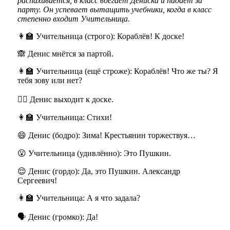
распахивается, в класс вбегает Дениска и падает за
парту. Он успевает вытащить учебники, когда в класс
степенно входит Учительница.
👩‍🏫 Учительница (строго): Кораблёв! К доске!
🙈 Денис мнётся за партой.
👩‍🏫 Учительница (ещё строже): Кораблёв! Что же ты? Я
тебя зову или нет?
🚶‍♂️ Денис выходит к доске.
👩‍🏫 Учительница: Стихи!
😄 Денис (бодро): Зима! Крестьянин торжествуя…
😮 Учительница (удивлённо): Это Пушкин.
😌 Денис (гордо): Да, это Пушкин. Александр
Сергеевич!
👩‍🏫 Учительница: А я что задала?
🗣️ Денис (громко): Да!