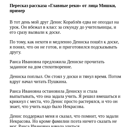
Пересказ рассказа «Главные реки» от лица Мишки,
пример
В тот день мой друг Денис Кораблёв едва не опоздал на
урок. Он вбежал в класс за секунду до учительницы, и
его сразу вызвали к доске.
По тому, как нехотя и медленно Дениска пошёл к доске,
я понял, что он не готов, и приготовился подсказывать
другу.
Раиса Ивановна предложила Дениске прочитать
заданное на дом стихотворение.
Дениска поплыл. Он стоял у доски и тянул время. Потом
вдруг начал читать Пушкина.
Раиса Ивановна остановила Дениску и стала
выпытывать, что она задала учить. Я решил вмешаться и
крикнул с места, что Денис просто растерялся, и что он
знает, что учить надо было Некрасова.
Денис поддержал меня и сказал, что помнит, что задали
Некрасова. Но кроме фамилии поэта ничего сказать не
мог. Раиса Ивановна начала злиться.