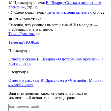
📖 Предыдущая тема:
Е. Шварц «Сказка о потерянном
времени»
, стр. 15
👉 Следующая тема:
«Труд лечит, лень калечит»
, стр. 22
❤️
От «Грамоты»:
Спасибо, что учишься вместе с нами! Ты молодец —
стараешься, и это главное.
Твоя «Грамота»
📖
Telegram
VK
OK.ru
Предыдущая
Ответы к сказке Е. Шварца «О потерянном времени», 4
класс 2 часть
Следующая
Ответы к рассказу В. Драгунского «Что любит Мишка»,
4 класс 2 часть
Ваш электронный адрес не будет опубликован,
комментарий появится после модерации.