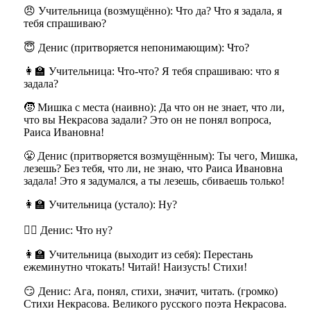
😠 Учительница (возмущённо): Что да? Что я задала, я
тебя спрашиваю?
😇 Денис (притворяется непонимающим): Что?
👩‍🏫 Учительница: Что-что? Я тебя спрашиваю: что я
задала?
🧒 Мишка с места (наивно): Да что он не знает, что ли,
что вы Некрасова задали? Это он не понял вопроса,
Раиса Ивановна!
😤 Денис (притворяется возмущённым): Ты чего, Мишка,
лезешь? Без тебя, что ли, не знаю, что Раиса Ивановна
задала! Это я задумался, а ты лезешь, сбиваешь только!
👩‍🏫 Учительница (устало): Ну?
🤷‍♂️ Денис: Что ну?
👩‍🏫 Учительница (выходит из себя): Перестань
ежеминутно чтокать! Читай! Наизусть! Стихи!
😏 Денис: Ага, понял, стихи, значит, читать. (громко)
Стихи Некрасова. Великого русского поэта Некрасова.