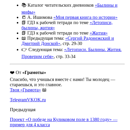
📚 Каталог читательских дневников
«Былины и
мифы»
📒 А. Ишимова
«Моя первая книга по истории»
📗 ГДЗ к рабочей тетради по теме
«Летописи,
былины, жития»
📗 ГДЗ к рабочей тетради по теме
«Жития»
📖 Предыдущая тема:
«Сергий Радонежский и
Дмитрий Донской»
, стр. 29-30
👉 Следующая тема:
«Летописи. Былины. Жития.
Проверим себя»
, стр. 33-34
❤️ От
«Грамоты»
Спасибо, что учишься вместе с нами! Ты молодец —
стараешься, и это главное.
Твоя «Грамота»
📖
Telegram
VK
OK.ru
Предыдущая
Проект «О победе на Куликовом поле в 1380 году» —
пример для 4 класса