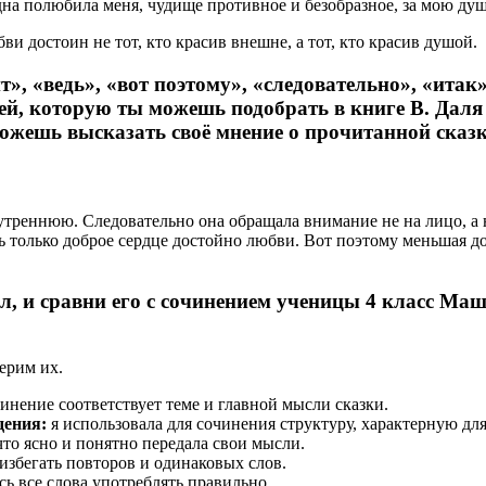
а полюбила меня, чудище противное и безобразное, за мою ду
 достоин не тот, кто красив внешне, а тот, кто красив душой.
т», «ведь», «вот поэтому», «следовательно», «итак
ней, которую ты можешь подобрать в книге В. Дал
можешь высказать своё мнение о прочитанной сказк
треннюю. Следовательно она обращала внимание не на лицо, а на
ь только доброе сердце достойно любви. Вот поэтому меньшая д
ал, и сравни его с сочинением ученицы 4 класс М
ерим их.
инение соответствует теме и главной мысли сказки.
дения:
я использовала для сочинения структуру, характерную дл
что ясно и понятно передала свои мысли.
 избегать повторов и одинаковых слов.
сь все слова употреблять правильно.