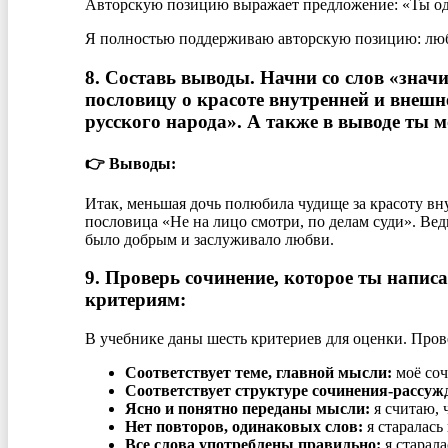
Авторскую позицию выражает предложение: «Ты одн
Я полностью поддерживаю авторскую позицию: любви
8. Составь выводы. Начни со слов «значи
пословицу о красоте внутренней и внеш
русского народа». А также в выводе ты 
👉 Выводы:
Итак, меньшая дочь полюбила чудище за красоту вну
пословица «Не на лицо смотри, по делам суди». Вед
было добрым и заслуживало любви.
9. Проверь сочинение, которое ты напис
критериям:
В учебнике даны шесть критериев для оценки. Пров
Соответствует теме, главной мысли:
моё соч
Соответствует структуре сочинения-рассуж
Ясно и понятно переданы мысли:
я считаю, 
Нет повторов, одинаковых слов:
я старалась
Все слова употреблены правильно:
я старала