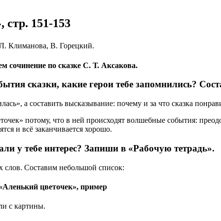
 стр. 151-153
 Л. Климанова, В. Горецкий.
 сочинение по сказке С. Т. Аксакова.
обытия сказки, какие герои тебе запомнились? Сос
лась», а составить высказывание: почему и за что сказка понрав
точек» потому, что в ней происходят волшебные события: преод
ятся и всё заканчивается хорошо.
али у тебе интерес? Запиши в «Рабочую тетрадь».
х слов. Составим небольшой список:
«Аленький цветочек», пример
ли с картины.