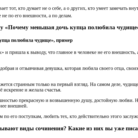
ает тот, кто думает не о себе, а о других, кто умеет замечать вн
 не по его внешности, а по делам.
ему «Почему меньшая дочь купца полюбила чудище
упца полюбила чудище», пример
 и пришла к выводу, что главное в человеке не его внешность, а
обрая и отзывчивая девушка, которая любила своего отца, своих 
ажется странным только на первый взгляд. На самом деле, чуди
 искренне и желала счастья.
нешностью прекрасную и возвышенную душу, достойную любви. Н
жнее внешней.
ём по его поступкам, любить тех, кто действительно этого заслуж
 бывают виды сочинения? Какие из них вы уже писа