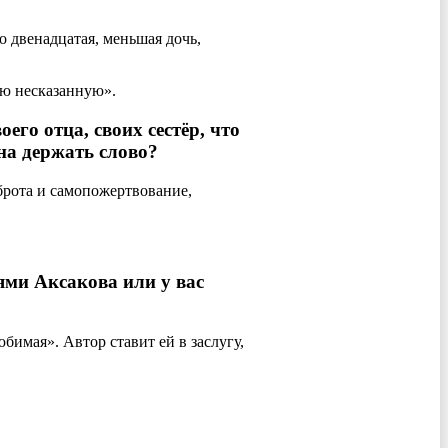
о двенадцатая, меньшая дочь,
ою несказанную».
го отца, своих сестёр, что
на держать слово?
брота и самопожертвование,
ями Аксакова или у вас
бимая». Автор ставит ей в заслугу,