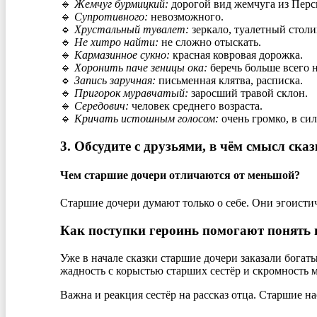
🔹
Жемчуг бурмицкий:
дорогой вид жемчуга из Перс
🔹
Супротивного:
невозможного.
🔹
Хрустальный тувалет:
зеркало, туалетный столи
🔹
Не хитро найти:
не сложно отыскать.
🔹
Кармазинное сукно:
красная ковровая дорожка.
🔹
Хоронить паче зеницы ока:
беречь больше всего н
🔹
Запись заручная:
письменная клятва, расписка.
🔹
Пригорок муравчатый:
заросший травой склон.
🔹
Середович:
человек среднего возраста.
🔹
Кричать истошным голосом:
очень громко, в сил
3. Обсудите с друзьями, в чём смысл сказ
Чем старшие дочери отличаются от меньшой?
Старшие дочери думают только о себе. Они эгоистич
Как поступки героинь помогают понять 
Уже в начале сказки старшие дочери заказали богат
жадность с корыстью старших сестёр и скромность 
Важна и реакция сестёр на рассказ отца. Старшие на