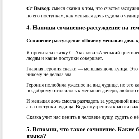
👉 Вывод:
смысл сказки в том, что счастья заслужив
по его поступкам, как меньшая дочь судила о чудище
4. Напиши сочинение-рассуждение на т
Сочинение рассуждение «Почему меньшая дочь к
Я прочитала сказку С. Аксакова «Аленький цветочек»
людям и какие поступки совершает.
Главная героиня сказки — меньшая дочь купца. Это д
никому не делала зла.
Героиня полюбила ужасное на вид чудище, но это к
по-доброму относилось к меньшой дочери, любило её
И меньшая дочь смогла разглядеть за уродливой в
а на поступки чудища. Ведь внутренняя красота ва
Сказка учит нас ценить в человеке душу, судить о н
5. Вспомни, что такое сочинение. Какие
языка?