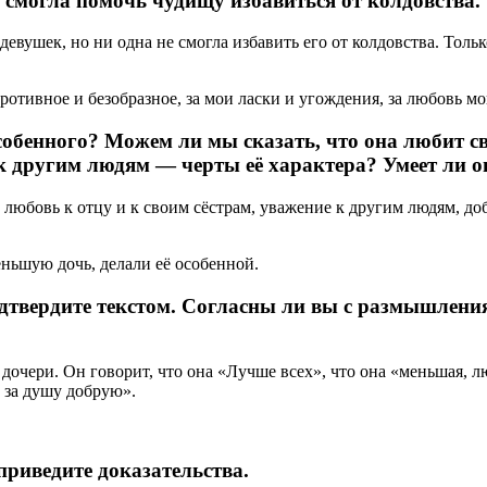
 смогла помочь чудищу избавиться от колдовства.
девушек, но ни одна не смогла избавить его от колдовства. Тольк
ротивное и безобразное, за мои ласки и угождения, за любовь м
бенного? Можем ли мы сказать, что она любит свое
к другим людям — черты её характера? Умеет ли о
любовь к отцу и к своим сёстрам, уважение к другим людям, до
ньшую дочь, делали её особенной.
одтвердите текстом. Согласны ли вы с размышлени
очери. Он говорит, что она «Лучше всех», что она «меньшая, лю
 за душу добрую».
приведите доказательства.