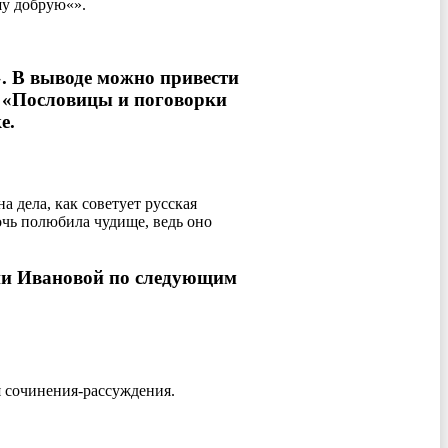
шу добрую«».
». В выводе можно привести
я «Пословицы и поговорки
е.
 дела, как советует русская
очь полюбила чудище, ведь оно
аши Ивановой по следующим
я сочинения-рассуждения.