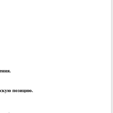
ения.
рскую позицию.