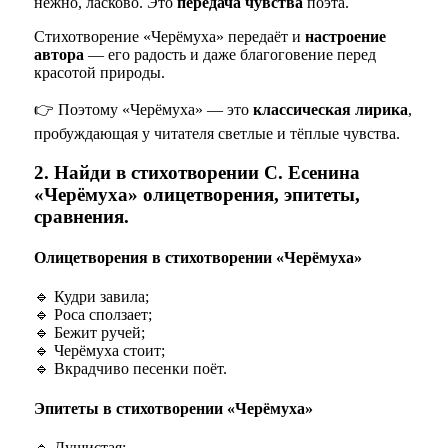
нежно, ласково. Это
передача чувства
поэта.
Стихотворение «Черёмуха» передаёт и
настроение
автора
— его радость и даже благоговение перед
красотой природы.
👉 Поэтому «Черёмуха» — это
классическая лирика
,
пробуждающая у читателя светлые и тёплые чувства.
2. Найди в стихотворении С. Есенина
«Черёмуха» олицетворения, эпитеты,
сравнения.
Олицетворения в стихотворении «Черёмуха»
🔹 Кудри завила;
🔹 Роса сползает;
🔹 Бежит ручей;
🔹 Черёмуха стоит;
🔹 Вкрадчиво песенки поёт.
Эпитеты в стихотворении «Черёмуха»
🔹 Душистая;