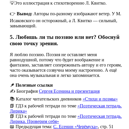
💡Это иллюстрация к стихотворению Л. Квитко.
👉
Вывод:
Авторы по-разному изображают ветер. У М.
Исаковского он осторожный, а Л. Квитко — сильный,
завывающий.
5. Любишь ли ты поэзию или нет? Обоснуй
свою точку зрения.
Я люблю поэзию. Поэзия не оставляет меня
равнодушной, потому что будит воображение и
фантазию, заставляет сопереживать автору и его героям,
часто оказывается созвучна моему настроению. А ещё
она очень музыкальная и легко запоминается.
📌 Полезные ссылки
✍️ Биография
Сергея Есенина и презентация
📚 Каталог читательских дневников
«Стихи и поэмы»
📗 ГДЗ к рабочей тетради по теме
«Поэтическая тетрадь.
Лирика»
📗 ГДЗ к рабочей тетради по теме
«Поэтическая тетрадь.
Лирика. Проверим себя»
📖 Предыдущая тема:
С. Есенин «Черёмуха»
, стр. 51