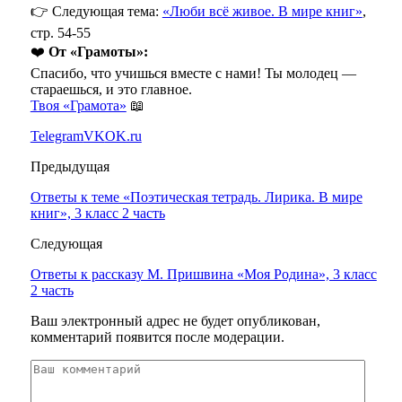
👉 Следующая тема:
«Люби всё живое. В мире книг»
,
стр. 54-55
❤️
От «Грамоты»:
Спасибо, что учишься вместе с нами! Ты молодец —
стараешься, и это главное.
Твоя «Грамота»
📖
Telegram
VK
OK.ru
Предыдущая
Ответы к теме «Поэтическая тетрадь. Лирика. В мире
книг», 3 класс 2 часть
Следующая
Ответы к рассказу М. Пришвина «Моя Родина», 3 класс
2 часть
Ваш электронный адрес не будет опубликован,
комментарий появится после модерации.