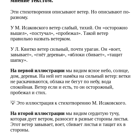
мнение текстом.
Эти стихотворения описывают ветер. Но описывают по-
разному.
У М. Исаковского ветер слабый, тихий. Он «осторожно
вышел», «постучал», «пробежал». Такой ветер
правильно назвать ветерком.
У Л. Квитко ветер сильный, почти ураган. Он «воет,
завывает», «гнёт деревья», «яблоки сбивает», «тащит
шапку».
На первой иллюстрации
мы видим ясное небо, солнце,
дом, деревья. На ней нет намёка на сильный ветер: ветки
не раскачиваются, облака не бегут по небу, вода
спокойная. Ветер если и есть, то он осторожный,
пробежал и стих.
💡 Это иллюстрация к стихотворению М. Исаковского.
На второй иллюстрации
мы видим сердитую тучу,
которая дует ветром, разносит в разные стороны листья.
Этот ветер завывает, воет, сбивает листья и тащит их в
стороны.