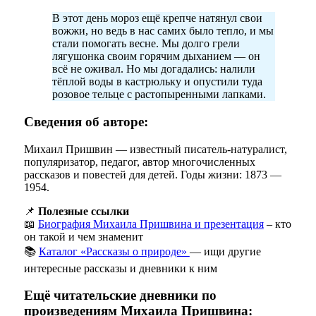
В этот день мороз ещё крепче натянул свои
вожжи, но ведь в нас самих было тепло, и мы
стали помогать весне. Мы долго грели
лягушонка своим горячим дыханием — он
всё не оживал. Но мы догадались: налили
тёплой воды в кастрюльку и опустили туда
розовое тельце с растопыренными лапками.
Сведения об авторе:
Михаил Пришвин — известный писатель-натуралист,
популяризатор, педагог, автор многочисленных
рассказов и повестей для детей. Годы жизни: 1873 —
1954.
📌
Полезные ссылки
📖
Биография Михаила Пришвина и презентация
– кто
он такой и чем знаменит
📚
Каталог «Рассказы о природе»
— ищи другие
интересные рассказы и дневники к ним
Ещё читательские дневники по
произведениям Михаила Пришвина: