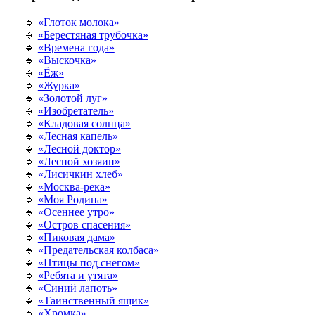
🔹
«Глоток молока»
🔹
«Берестяная трубочка»
🔹
«Времена года»
🔹
«Выскочка»
🔹
«Ёж»
🔹
«Журка»
🔹
«Золотой луг»
🔹
«Изобретатель»
🔹
«Кладовая солнца»
🔹
«Лесная капель»
🔹
«Лесной доктор»
🔹
«Лесной хозяин»
🔹
«Лисичкин хлеб»
🔹
«Москва-река»
🔹
«Моя Родина»
🔹
«Осеннее утро»
🔹
«Остров спасения»
🔹
«Пиковая дама»
🔹
«Предательская колбаса»
🔹
«Птицы под снегом»
🔹
«Ребята и утята»
🔹
«Синий лапоть»
🔹
«Таинственный ящик»
🔹
«Хромка»