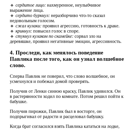
🔹
сердитое лицо:
нахмуренное, неулыбчивое
выражение лица.
🔹
сердито буркнул:
неразборчиво что-то сказал
недовольным голосом.
🔹
сжал кулаки:
проявил агрессию, готовность к драке.
🔹
крикнул:
повысил голос в споре.
🔹
стукнул кулаком по скамейке:
сорвал зло на
деревяшке, проявил негативные эмоции, агрессивность.
4. Проследи, как менялось поведение
Павлика после того, как он узнал волшебное
слово.
Сперва Павлик не поверил, что слово волшебное, он
усмехнулся и побежал домой проверять.
Получив от Ленки синюю краску, Павлик удивился. Он
в растерянности ходил по комнате. Потом решил пойти к
бабушке.
Получив пирожки, Павлик был в восторге, он
подпрыгивал от радости и расцеловал бабушку.
Когда брат согласился взять Павлика кататься на лодке,