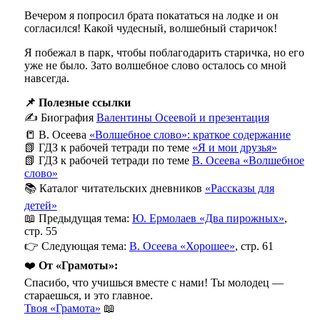
Вечером я попросил брата покататься на лодке и он
согласился! Какой чудесный, волшебный старичок!
Я побежал в парк, чтобы поблагодарить старичка, но его
уже не было. Зато волшебное слово осталось со мной
навсегда.
📌 Полезные ссылки
✍️ Биография
Валентины Осеевой и презентация
📒 В. Осеева
«Волшебное слово»: краткое содержание
📗 ГДЗ к рабочей тетради по теме
«Я и мои друзья»
📗 ГДЗ к рабочей тетради по теме
В. Осеева «Волшебное
слово»
📚 Каталог читательских дневников
«Рассказы для
детей»
📖 Предыдущая тема:
Ю. Ермолаев «Два пирожных»
,
стр. 55
👉 Следующая тема:
В. Осеева «Хорошее»
, стр. 61
❤️
От «Грамоты»:
Спасибо, что учишься вместе с нами! Ты молодец —
стараешься, и это главное.
Твоя «Грамота»
📖