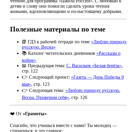
чтению для программы «Школа России». С любовью к
детям и слову они помогли сделать уроки чтения
живыми, вдохновляющими и по-настоящему добрыми.
Полезные материалы по теме
📗 ГДЗ к рабочей тетради по теме
«Люблю природу
русскую. Весна»
📚 Каталог читательских дневников
«Рассказы о
войне»
📖 Предыдущая тема:
С. Васильев «Белая берёза»
,
стр. 122
👉 Следующий проект:
«Газета — День Победы 9
мая»
, стр. 123
👉 Следующая тема:
«Люблю природу русскую.
Весна. Проверим себя»
, стр. 126
❤️ От
«Грамоты»
Спасибо, что учишься вместе с нами! Ты молодец —
стараешься, и это главное.