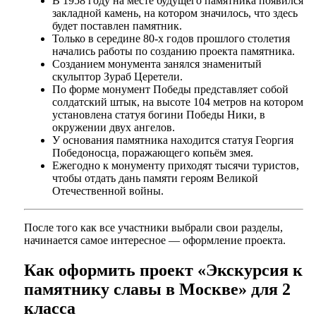
В 1958 году на месте будущего памятника появился
закладной камень, на котором значилось, что здесь
будет поставлен памятник.
Только в середине 80-х годов прошлого столетия
начались работы по созданию проекта памятника.
Созданием монумента занялся знаменитый
скульптор Зураб Церетели.
По форме монумент Победы представляет собой
солдатский штык, на высоте 104 метров на котором
установлена статуя богини Победы Ники, в
окружении двух ангелов.
У основания памятника находится статуя Георгия
Победоносца, поражающего копьём змея.
Ежегодно к монументу приходят тысячи туристов,
чтобы отдать дань памяти героям Великой
Отечественной войны.
После того как все участники выбрали свои разделы,
начинается самое интересное — оформление проекта.
Как оформить проект «Экскурсия к
памятнику славы в Москве» для 2
класса