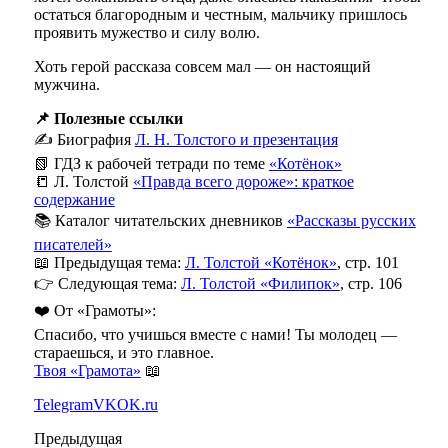
остаться благородным и честным, мальчику пришлось
проявить мужество и силу волю.
Хоть герой рассказа совсем мал — он настоящий
мужчина.
📌 Полезные ссылки
✍️ Биография
Л. Н. Толстого и презентация
📗 ГДЗ к рабочей тетради по теме
«Котёнок»
📒 Л. Толстой
«Правда всего дороже»: краткое
содержание
📚 Каталог читательских дневников
«Рассказы русских
писателей»
📖 Предыдущая тема:
Л. Толстой «Котёнок»
, стр. 101
👉 Следующая тема:
Л. Толстой «Филипок»
, стр. 106
❤️ От «Грамоты»:
Спасибо, что учишься вместе с нами! Ты молодец —
стараешься, и это главное.
Твоя «Грамота»
📖
Telegram
VK
OK.ru
Предыдущая