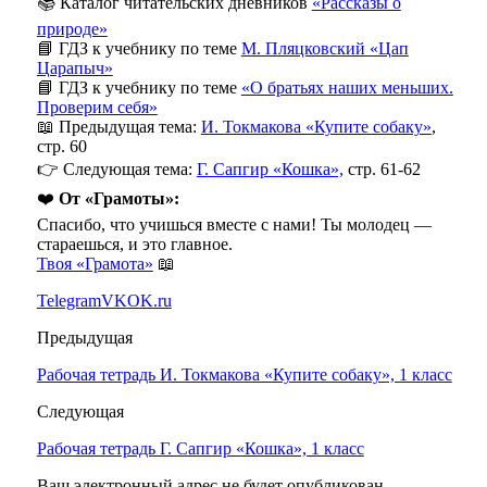
📚 Каталог читательских дневников
«Рассказы о
природе»
📘 ГДЗ к учебнику по теме
М. Пляцковский «Цап
Царапыч»
📘 ГДЗ к учебнику по теме
«О братьях наших меньших.
Проверим себя»
📖 Предыдущая тема:
И. Токмакова «Купите собаку»
,
стр. 60
👉 Следующая тема:
Г. Сапгир «Кошка»,
стр. 61-62
❤️
От «Грамоты»:
Спасибо, что учишься вместе с нами! Ты молодец —
стараешься, и это главное.
Твоя «Грамота»
📖
Telegram
VK
OK.ru
Предыдущая
Рабочая тетрадь И. Токмакова «Купите собаку», 1 класс
Следующая
Рабочая тетрадь Г. Сапгир «Кошка», 1 класс
Ваш электронный адрес не будет опубликован,