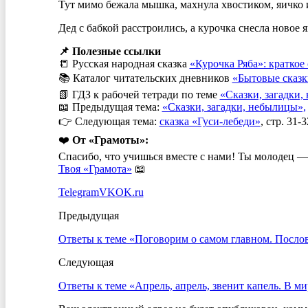
Тут мимо бежала мышка, махнула хвостиком, яичко и
Дед с бабкой расстроились, а курочка снесла новое я
📌 Полезные ссылки
📒 Русская народная сказка
«Курочка Ряба»: краткое
📚 Каталог читательских дневников
«Бытовые сказк
📗 ГДЗ к рабочей тетради по теме
«Сказки, загадки
📖 Предыдущая тема:
«Сказки, загадки, небылицы»,
👉 Следующая тема:
сказка «Гуси-лебеди»
, стр. 31-3
❤️
От «Грамоты»:
Спасибо, что учишься вместе с нами! Ты молодец — 
Твоя «Грамота»
📖
Telegram
VK
OK.ru
Предыдущая
Ответы к теме «Поговорим о самом главном. Послов
Следующая
Ответы к теме «Апрель, апрель, звенит капель. В мир