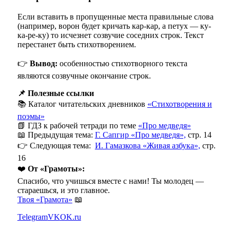
Если вставить в пропущенные места правильные слова
(например, ворон будет кричать кар-кар, а петух — ку-
ка-ре-ку) то исчезнет созвучие соседних строк. Текст
перестанет быть стихотворением.
👉
Вывод:
особенностью стихотворного текста
являются созвучные окончание строк.
📌 Полезные ссылки
📚 Каталог читательских дневников
«Стихотворения и
поэмы»
📗 ГДЗ к рабочей тетради по теме
«Про медведя»
📖 Предыдущая тема:
Г. Сапгир «Про медведя»,
стр. 14
👉 Следующая тема:
И. Гамазкова «Живая азбука»,
стр.
16
❤️
От «Грамоты»:
Спасибо, что учишься вместе с нами! Ты молодец —
стараешься, и это главное.
Твоя «Грамота»
📖
Telegram
VK
OK.ru