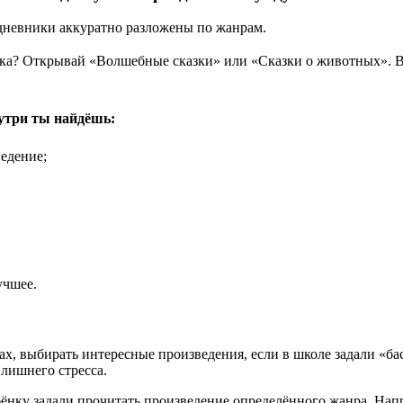
е дневники аккуратно разложены по жанрам.
азка? Открывай «Волшебные сказки» или «Сказки о животных». 
нутри ты найдёшь:
ведение;
учшее.
х, выбирать интересные произведения, если в школе задали «ба
 лишнего стресса.
ебёнку задали прочитать произведение определённого жанра. На