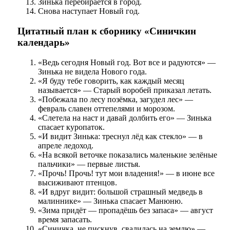
Зинька перебирается в город.
Снова наступает Новый год.
Цитатный план к сборнику «Синичкин
календарь»
«Ведь сегодня Новый год. Вот все и радуются» —
Зинька не видела Нового года.
«Я буду тебе говорить, как каждый месяц
называется» — Старый воробей приказал летать.
«Побежала по лесу позёмка, загудел лес» —
февраль славен оттепелями и морозом.
«Слетела на наст и давай долбить его» — Зинька
спасает куропаток.
«И видит Зинька: треснул лёд как стекло» — в
апреле ледоход.
«На всякой веточке показались маленькие зелёные
пальчики» — первые листья.
«Прочь! Прочь! тут мои владения!» — в июне все
высиживают птенцов.
«И вдруг видит: большой страшный медведь в
малиннике» — Зинька спасает Манюню.
«Зима придёт — пропадёшь без запаса» — август
время запасать.
«Синичка, не пискнув, свалилась на землю» —