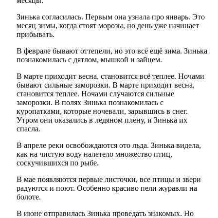
месяцы.
Зинька согласилась. Первым она узнала про январь. Это
месяц зимы, когда стоят морозы, но день уже начинает
прибывать.
В феврале бывают оттепели, но это всё ещё зима. Зинька
познакомилась с дятлом, мышкой и зайцем.
В марте приходит весна, становится всё теплее. Ночами
бывают сильные заморозки. В марте приходит весна,
становится теплее. Ночами случаются сильные
заморозки. В полях Зинька познакомилась с
куропатками, которые ночевали, зарывшись в снег.
Утром они оказались в ледяном плену, и Зинька их
спасла.
В апреле реки освобождаются ото льда. Зинька видела,
как на чистую воду налетело множество птиц,
соскучившихся по рыбе.
В мае появляются первые листочки, все птицы и звери
радуются и поют. Особенно красиво пели журавли на
болоте.
В июне отправилась Зинька проведать знакомых. Но