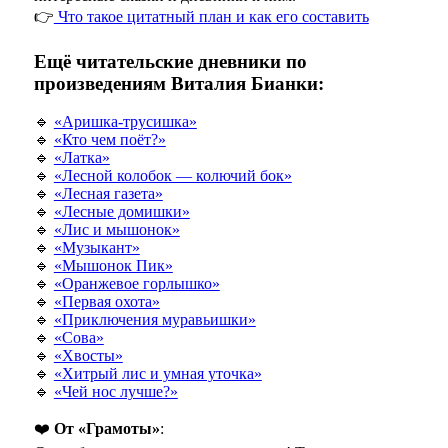
👉
Что такое цитатный план и как его составить
Ещё читательские дневники по
произведениям Виталия Бианки:
🔹
«Аришка-трусишка»
🔹
«Кто чем поёт?»
🔹
«Латка»
🔹
«Лесной колобок — колючий бок»
🔹
«Лесная газета»
🔹
«Лесные домишки»
🔹
«Лис и мышонок»
🔹
«Музыкант»
🔹
«Мышонок Пик»
🔹
«Оранжевое горлышко»
🔹
«Первая охота»
🔹
«Приключения муравьишки»
🔹
«Сова»
🔹
«Хвосты»
🔹
«Хитрый лис и умная уточка»
🔹
«Чей нос лучше?»
❤️
От «Грамоты»
: