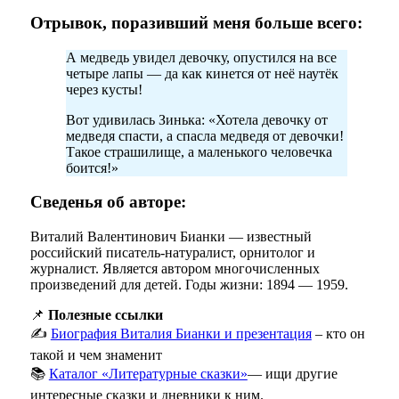
Отрывок, поразивший меня больше всего:
А медведь увидел девочку, опустился на все
четыре лапы — да как кинется от неё наутёк
через кусты!
Вот удивилась Зинька: «Хотела девочку от
медведя спасти, а спасла медведя от девочки!
Такое страшилище, а маленького человечка
боится!»
Сведенья об авторе:
Виталий Валентинович Бианки — известный
российский писатель-натуралист, орнитолог и
журналист. Является автором многочисленных
произведений для детей. Годы жизни: 1894 — 1959.
📌
Полезные ссылки
✍️
Биография Виталия Бианки и презентация
– кто он
такой и чем знаменит
📚
Каталог «Литературные сказки»
— ищи другие
интересные сказки и дневники к ним.