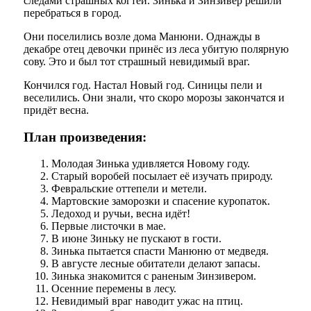
следами страшных когтей. Зинька и Зинзивер решили
перебраться в город.
Они поселились возле дома Манюни. Однажды в
декабре отец девочки принёс из леса убитую полярную
сову. Это и был тот страшный невидимый враг.
Кончился год. Настал Новый год. Синицы пели и
веселились. Они знали, что скоро морозы закончатся и
придёт весна.
План произведения:
Молодая Зинька удивляется Новому году.
Старый воробей посылает её изучать природу.
Февральские оттепели и метели.
Мартовские заморозки и спасение куропаток.
Ледоход и ручьи, весна идёт!
Первые листочки в мае.
В июне Зиньку не пускают в гости.
Зинька пытается спасти Манюню от медведя.
В августе лесные обитатели делают запасы.
Зинька знакомится с раненым Зинзивером.
Осенние перемены в лесу.
Невидимый враг наводит ужас на птиц.