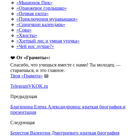
🔹
«Мышонок Пик»
🔹
«Оранжевое горлышко»
🔹
«Первая охота»
🔹
«Приключения муравьишки»
🔹
«Синичкин календарь»
🔹
«Сова»
🔹
«Хвосты»
🔹
«Хитрый лис и умная уточка»
🔹
«Чей нос лучше?»
❤️
От «Грамоты»:
Спасибо, что учишься вместе с нами! Ты молодец —
стараешься, и это главное.
Твоя «Грамота»
📖
Telegram
VK
OK.ru
Предыдущая
Благинина Елена Александровна: краткая биография и
презентация
Следующая
Берестов Валентин Дмитриевич: краткая биография