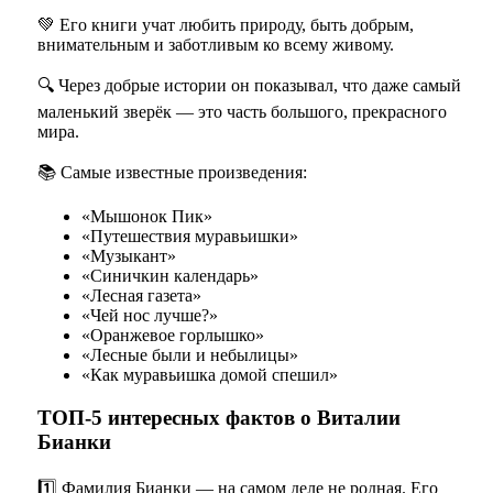
💚 Его книги учат любить природу, быть добрым,
внимательным и заботливым ко всему живому.
🔍 Через добрые истории он показывал, что даже самый
маленький зверёк — это часть большого, прекрасного
мира.
📚 Самые известные произведения:
«Мышонок Пик»
«Путешествия муравьишки»
«Музыкант»
«Синичкин календарь»
«Лесная газета»
«Чей нос лучше?»
«Оранжевое горлышко»
«Лесные были и небылицы»
«Как муравьишка домой спешил»
ТОП-5 интересных фактов о Виталии
Бианки
1️⃣ Фамилия Бианки — на самом деле не родная. Его