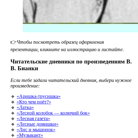
👉
Чтобы посмотреть образец оформления
презентации, кликните на иллюстрацию и листайте.
Читательские дневники по произведениям В.
В. Бианки
Если тебе задали читательский дневник, выбери нужное
произведение:
🔹
«Аришка-трусишка»
🔹
«Кто чем поёт?»
🔹
«Латка»
🔹
«Лесной колобок — колючий бок»
🔹
«Лесная газета»
🔹
«Лесные домишки»
🔹
«Лис и мышонок»
🔹
«Музыкант»