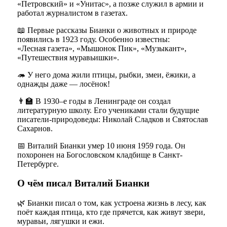
«Петровский» и «Унитас», а позже служил в армии и
работал журналистом в газетах.
📖 Первые рассказы Бианки о животных и природе
появились в 1923 году. Особенно известны:
«Лесная газета», «Мышонок Пик», «Музыкант»,
«Путешествия муравьишки».
🦔 У него дома жили птицы, рыбки, змеи, ёжики, а
однажды даже — лосёнок!
👨‍🏫 В 1930–е годы в Ленинграде он создал
литературную школу. Его учениками стали будущие
писатели-природоведы: Николай Сладков и Святослав
Сахарнов.
📅 Виталий Бианки умер 10 июня 1959 года. Он
похоронен на Богословском кладбище в Санкт-
Петербурге.
О чём писал Виталий Бианки
🌿 Бианки писал о том, как устроена жизнь в лесу, как
поёт каждая птица, кто где прячется, как живут звери,
муравьи, лягушки и ежи.