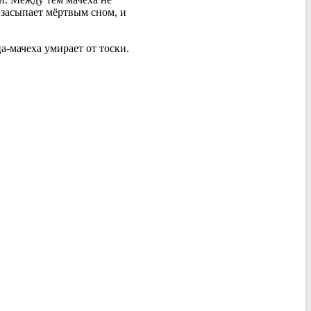
а засыпает мёртвым сном, и
а-мачеха умирает от тоски.