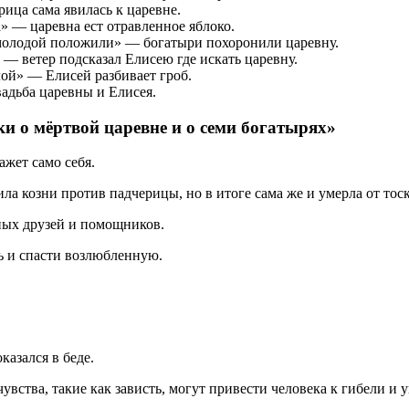
ица сама явилась к царевне.
» — царевна ест отравленное яблоко.
 молодой положили» — богатыри похоронили царевну.
» — ветер подсказал Елисею где искать царевну.
лой» — Елисей разбивает гроб.
адьба царевны и Елисея.
ки о мёртвой царевне и о семи богатырях»
ажет само себя.
ла козни против падчерицы, но в итоге сама же и умерла от тос
ных друзей и помощников.
ь и спасти возлюбленную.
казался в беде.
увства, такие как зависть, могут привести человека к гибели и 