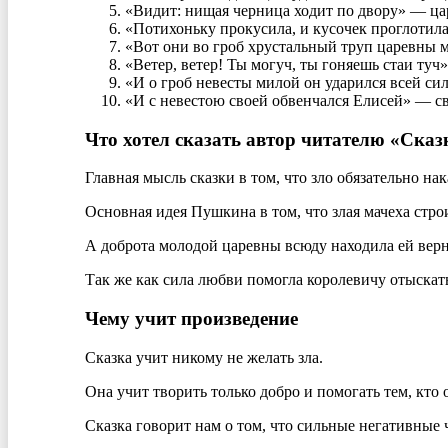
«Видит: нищая черница ходит по двору» — цар
«Потихоньку прокусила, и кусочек проглотила
«Вот они во гроб хрустальный труп царевны
«Ветер, ветер! Ты могуч, ты гоняешь стаи туч
«И о гроб невесты милой он ударился всей си
«И с невестою своей обвенчался Елисей» — св
Что хотел сказать автор читателю «Сказ
Главная мысль сказки в том, что зло обязательно нак
Основная идея Пушкина в том, что злая мачеха строи
А доброта молодой царевны всюду находила ей вер
Так же как сила любви помогла королевичу отыскат
Чему учит произведение
Сказка учит никому не желать зла.
Она учит творить только добро и помогать тем, кто о
Сказка говорит нам о том, что сильные негативные ч