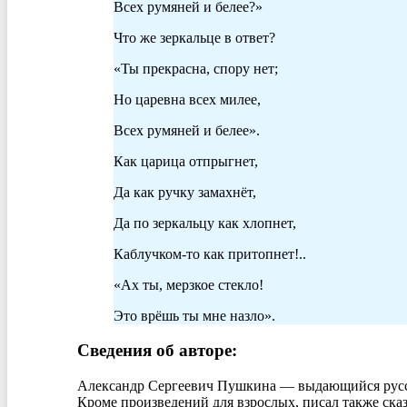
Всех румяней и белее?»
Что же зеркальце в ответ?
«Ты прекрасна, спору нет;
Но царевна всех милее,
Всех румяней и белее».
Как царица отпрыгнет,
Да как ручку замахнёт,
Да по зеркальцу как хлопнет,
Каблучком-то как притопнет!..
«Ах ты, мерзкое стекло!
Это врёшь ты мне назло».
Сведения об авторе:
Александр Сергеевич Пушкина — выдающийся русски
Кроме произведений для взрослых, писал также ска