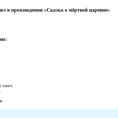
ил в произведении «Сказка о мёртвой царевне»
ию:
е тонет.
.
: