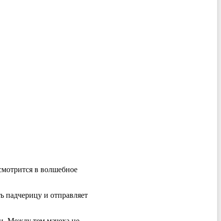
 смотрится в волшебное
ть падчерицу и отправляет
и. Между тем мачеха не