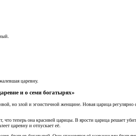
ный.
жалевшая царевну.
аревне и о семи богатырях»
сивой, но злой и эгоистичной женщине. Новая царица регулярно
ит, что теперь она красивей царицы. В ярости царица решает уби
леет царевну и отпускает её.
 семь братьев-богатырей. Они становятся её названными братьям