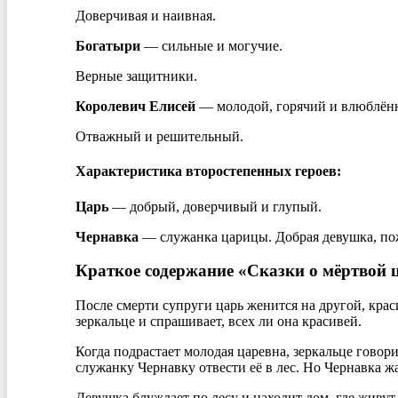
Доверчивая и наивная.
Богатыри
— сильные и могучие.
Верные защитники.
Королевич Елисей
— молодой, горячий и влюблён
Отважный и решительный.
Характеристика второстепенных героев:
Царь
— добрый, доверчивый и глупый.
Чернавка
— служанка царицы. Добрая девушка, по
Краткое содержание «Сказки о мёртвой ц
После смерти супруги царь женится на другой, кра
зеркальце и спрашивает, всех ли она красивей.
Когда подрастает молодая царевна, зеркальце говор
служанку Чернавку отвести её в лес. Но Чернавка жа
Девушка блуждает по лесу и находит дом, где живут