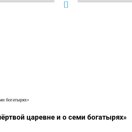
ми богатырях»
ёртвой царевне и о семи богатырях»