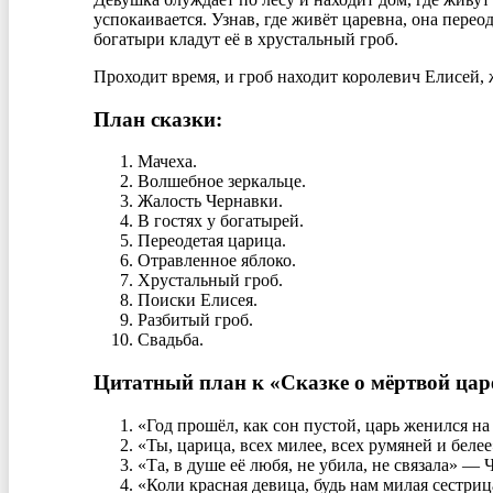
успокаивается. Узнав, где живёт царевна, она перео
богатыри кладут её в хрустальный гроб.
Проходит время, и гроб находит королевич Елисей, 
План сказки:
Мачеха.
Волшебное зеркальце.
Жалость Чернавки.
В гостях у богатырей.
Переодетая царица.
Отравленное яблоко.
Хрустальный гроб.
Поиски Елисея.
Разбитый гроб.
Свадьба.
Цитатный план к «Сказке о мёртвой царе
«Год прошёл, как сон пустой, царь женился н
«Ты, царица, всех милее, всех румяней и беле
«Та, в душе её любя, не убила, не связала» — 
«Коли красная девица, будь нам милая сестри