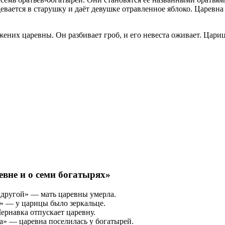
девается в старушку и даёт девушке отравленное яблоко. Царевн
жених царевны. Он разбивает гроб, и его невеста оживает. Цариц
вне и о семи богатырях»
а другой» — мать царевны умерла.
е» — у царицы было зеркальце.
Чернавка отпускает царевну.
ца» — царевна поселилась у богатырей.