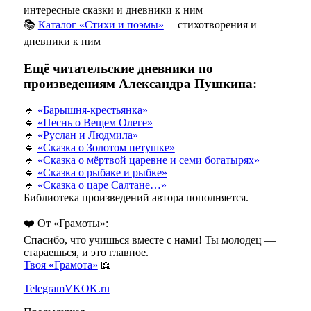
интересные сказки и дневники к ним
📚
Каталог «Стихи и поэмы»
— стихотворения и
дневники к ним
Ещё читательские дневники по
произведениям Александра Пушкина:
🔹
«Барышня-крестьянка»
🔹
«Песнь о Вещем Олеге»
🔹
«Руслан и Людмила»
🔹
«Сказка о Золотом петушке»
🔹
«Сказка о мёртвой царевне и семи богатырях»
🔹
«Сказка о рыбаке и рыбке»
🔹
«Сказка о царе Салтане…»
Библиотека произведений автора пополняется.
❤️ От «Грамоты»:
Спасибо, что учишься вместе с нами! Ты молодец —
стараешься, и это главное.
Твоя «Грамота»
📖
Telegram
VK
OK.ru