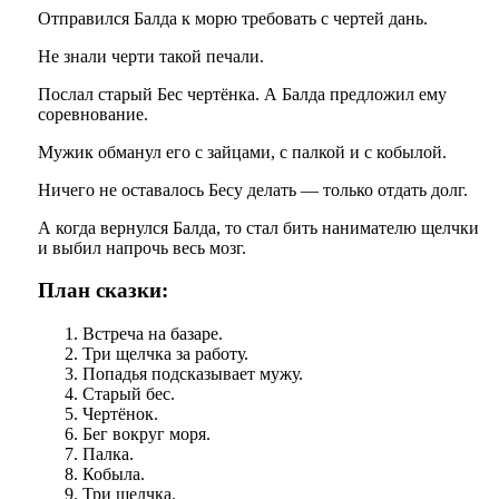
Отправился Балда к морю требовать с чертей дань.
Не знали черти такой печали.
Послал старый Бес чертёнка. А Балда предложил ему
соревнование.
Мужик обманул его с зайцами, с палкой и с кобылой.
Ничего не оставалось Бесу делать — только отдать долг.
А когда вернулся Балда, то стал бить нанимателю щелчки
и выбил напрочь весь мозг.
План сказки:
Встреча на базаре.
Три щелчка за работу.
Попадья подсказывает мужу.
Старый бес.
Чертёнок.
Бег вокруг моря.
Палка.
Кобыла.
Три щелчка.