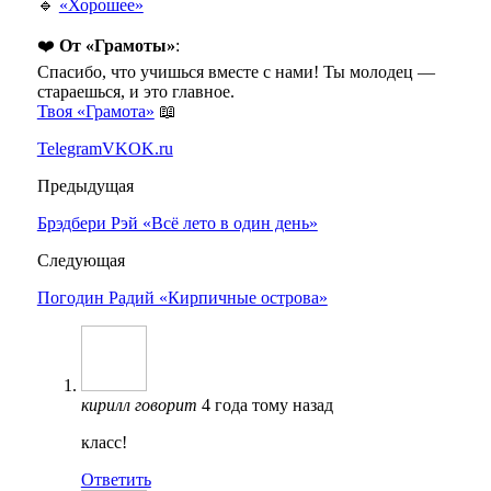
🔹
«Хорошее»
❤️
От «Грамоты»
:
Спасибо, что учишься вместе с нами! Ты молодец —
стараешься, и это главное.
Твоя «Грамота»
📖
Telegram
VK
OK.ru
Предыдущая
Брэдбери Рэй «Всё лето в один день»
Следующая
Погодин Радий «Кирпичные острова»
кирилл
говорит
4 года тому назад
класс!
Ответить