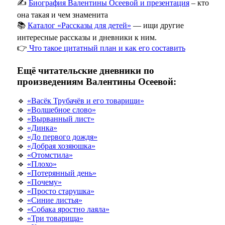
✍️
Биография Валентины Осеевой и презентация
– кто
она такая и чем знаменита
📚
Каталог «Рассказы для детей»
— ищи другие
интересные рассказы и дневники к ним.
👉
Что такое цитатный план и как его составить
Ещё читательские дневники по
произведениям Валентины Осеевой:
🔹
«Васёк Трубачёв и его товарищи»
🔹
«Волшебное слово»
🔹
«Вырванный лист»
🔹
«Динка»
🔹
«До первого дождя»
🔹
«Добрая хозяюшка»
🔹
«Отомстила»
🔹
«Плохо»
🔹
«Потерянный день»
🔹
«Почему»
🔹
«Просто старушка»
🔹
«Синие листья»
🔹
«Собака яростно лаяла»
🔹
«Три товарища»