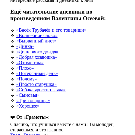
интересные рассказы и дневники к ним
Ещё читательские дневники по
произведениям Валентины Осеевой:
🔹
«Васёк Трубачёв и его товарищи»
🔹
«Волшебное слово»
🔹
«Вырванный лист»
🔹
«Динка»
🔹
«До первого дождя»
🔹
«Добрая хозяюшка»
🔹
«Отомстила»
🔹
«Плохо»
🔹
«Потерянный день»
🔹
«Почему»
🔹
«Просто старушка»
🔹
«Собака яростно лаяла»
🔹
«Сыновья»
🔹
«Три товарища»
🔹
«Хорошее»
❤️
От «Грамоты»
:
Спасибо, что учишься вместе с нами! Ты молодец —
стараешься, и это главное.