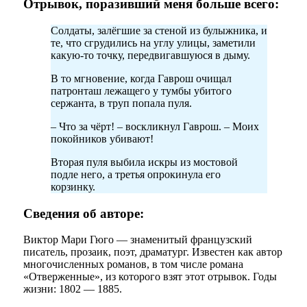
Отрывок, поразивший меня больше всего:
Солдаты, залёгшие за стеной из булыжника, и
те, что сгрудились на углу улицы, заметили
какую-то точку, передвигавшуюся в дыму.
В то мгновение, когда Гаврош очищал
патронташ лежащего у тумбы убитого
сержанта, в труп попала пуля.
– Что за чёрт! – воскликнул Гаврош. – Моих
покойников убивают!
Вторая пуля выбила искры из мостовой
подле него, а третья опрокинула его
корзинку.
Сведения об авторе:
Виктор Мари Гюго — знаменитый французский
писатель, прозаик, поэт, драматург. Известен как автор
многочисленных романов, в том числе романа
«Отверженные», из которого взят этот отрывок. Годы
жизни: 1802 — 1885.