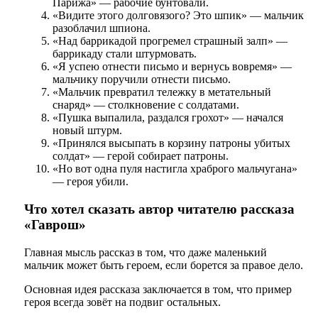
Парижа» — рабочие бунтовали.
«Видите этого долговязого? Это шпик» — мальчик
разоблачил шпиона.
«Над баррикадой прогремел страшный залп» —
баррикаду стали штурмовать.
«Я успею отнести письмо и вернусь вовремя» —
мальчику поручили отнести письмо.
«Мальчик превратил тележку в метательный
снаряд» — столкновение с солдатами.
«Пушка выпалила, раздался грохот» — начался
новый штурм.
«Принялся высыпать в корзину патроны убитых
солдат» — герой собирает патроны.
«Но вот одна пуля настигла храброго мальчугана»
— героя убили.
Что хотел сказать автор читателю рассказа
«Гаврош»
Главная мысль рассказ в том, что даже маленький
мальчик может быть героем, если борется за правое дело.
Основная идея рассказа заключается в том, что пример
героя всегда зовёт на подвиг остальных.