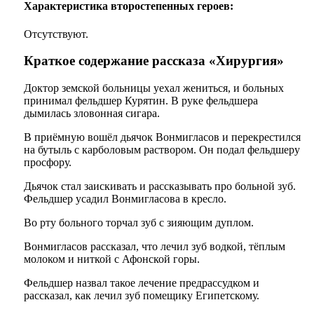
Характеристика второстепенных героев:
Отсутствуют.
Краткое содержание рассказа «Хирургия»
Доктор земской больницы уехал жениться, и больных
принимал фельдшер Курятин. В руке фельдшера
дымилась зловонная сигара.
В приёмную вошёл дьячок Вонмигласов и перекрестился
на бутыль с карболовым раствором. Он подал фельдшеру
просфору.
Дьячок стал заискивать и рассказывать про больной зуб.
Фельдшер усадил Вонмигласова в кресло.
Во рту больного торчал зуб с зияющим дуплом.
Вонмигласов рассказал, что лечил зуб водкой, тёплым
молоком и ниткой с Афонской горы.
Фельдшер назвал такое лечение предрассудком и
рассказал, как лечил зуб помещику Египетскому.