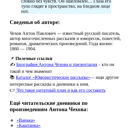
словно без чувств. Он ошеломлён… Глаза его
тупо глядят в пространство, на бледном лице
пот.
Сведенья об авторе:
Чехов Антон Павлович — известный русский писатель,
автор многочисленных рассказов и юморесок, повестей,
романов, драматических произведений. Года жизни:
1860 — 1904.
📌
Полезные ссылки
✍️
Биография Антона Чехова и презентация
– кто он
такой и чем знаменит
📚
Каталог «Юмористические рассказы»
— ищи другие
интересные рассказы и дневники к ним.
👉
Что такое цитатный план и как его составить
Ещё читательские дневники по
произведениям Антона Чехова:
🔹
«Ванька»
🔹
«Каштанка»