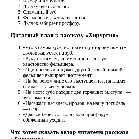
Выбор инструмента.
Дьячку очень больно.
Сломанный зуб.
Фельдшер и дьячок ругаются.
Дьячок забирает просфору.
Цитатный план к рассказу «Хирургия»
«Что в самом зубе, но и всю эту сторону ломит» —
дьячок жалуется на зуб.
«Руку пожимает, по имени и отчеству» —
хвастовство фельдшера.
«Один рвешь щипцами, другой козьей ножкой» —
фельдшер выбирает инструмент.
«На багровом лице его выступает пот, на глазах
слёзы» — дьячку больно.
«На месте зуба находит два торчащих выступа» —
зуб ломается.
«Насажали вас здесь, иродов, на нашу погибель»
— ссора.
«Дьячок берёт со стола свою просфору» —
обиженный уходит.
Что хотел сказать автор читателю рассказа
«Хирургия»