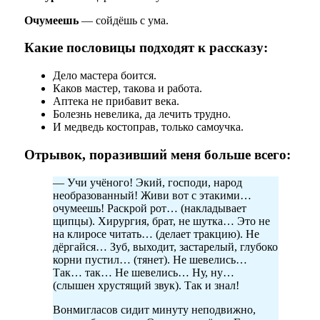
Очумеешь
— сойдёшь с ума.
Какие пословицы подходят к рассказу:
Дело мастера боится.
Каков мастер, такова и работа.
Аптека не прибавит века.
Болезнь невелика, да лечить трудно.
И медведь костоправ, только самоучка.
Отрывок, поразивший меня больше всего:
— Учи учёного! Экий, господи, народ
необразованный! Живи вот с этакими…
очумеешь! Раскрой рот… (накладывает
щипцы). Хирургия, брат, не шутка… Это не
на клиросе читать… (делает тракцию). Не
дёргайся… Зуб, выходит, застарелый, глубоко
корни пустил… (тянет). Не шевелись…
Так… так… Не шевелись… Ну, ну…
(слышен хрустящий звук). Так и знал!
Вонмигласов сидит минуту неподвижно,