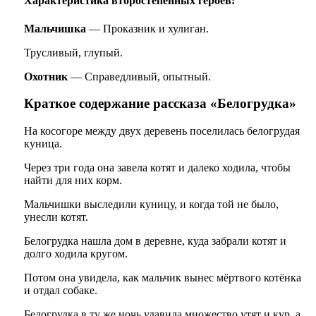
Характеристика второстепенных героев:
Мальчишка
— Проказник и хулиган.
Трусливый, глупый.
Охотник
— Справедливый, опытный.
Краткое содержание рассказа «Белогрудка»
На косогоре между двух деревень поселилась белогрудая
куница.
Через три года она завела котят и далеко ходила, чтобы
найти для них корм.
Мальчишки выследили куницу, и когда той не было,
унесли котят.
Белогрудка нашла дом в деревне, куда забрали котят и
долго ходила кругом.
Потом она увидела, как мальчик вынес мёртвого котёнка
и отдал собаке.
Белогрудка в ту же ночь удавила множество утят и кур, а