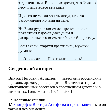
задавленными. В крайних домах, что ближе к
лесу, птица вовсе вывелась.
И долго не могли узнать люди, кто это
разбойничает ночами на селе.
Но Белогрудка совсем освирепела и стала
появляться у домов даже днём и
расправляться со всем, что было ей под силу.
Бабы ахали, старухи крестились, мужики
ругались:
— Это ж сатана! Накликали напасть!
Сведения об авторе:
Виктор Петрович Астафьев — известный российский
прозаик, драматург и сценарист. Является автором
многочисленных рассказов о собственном детстве и о
животных. Годы жизни: 1924 — 2001.
📌
Полезные ссылки
📖
Биография Виктора Астафьева и презентация
– кто он
такой и чем знаменит