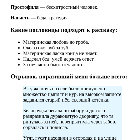
Простофиля
— бесхитростный человек.
Напасть
— беда, трагедия.
Какие пословицы подходят к рассказу:
Материнская любовь до гроба.
Око за око, зуб за зуб.
Материнская ласка конца не знает.
Наделал бед, умей держать ответ.
За нечаянно бьют отчаянно.
Отрывок, поразивший меня больше всего:
В ту же ночь на селе было придушено
множество цыплят и кур, на высоком заплоте
задавился старый пёс, съевший котёнка.
Белогрудка бегала по забору и до того
раздразнила дураковатую дворнягу, что та
ринулась за ней, перепрыгнула через забор,
сорвалась и повисла.
Утят, гусят находили в огородах и на улице