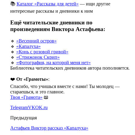
📚
Каталог «Рассказы для детей»
— ищи другие
интересные рассказы и дневники к ним
Ещё читательские дневники по
произведениям Виктора Астафьева:
🔹
«Весенний остров»
🔹
«Капалуха»
🔹
«Конь с розовой гривой»
🔹
«Стрижонок Скрип»
🔹
«Фотография, на которой меня нет»
Библиотека читательских дневников автора пополняется.
❤️
От «Грамоты»
:
Спасибо, что учишься вместе с нами! Ты молодец —
стараешься, и это главное.
Твоя «Грамота»
📖
Telegram
VK
OK.ru
Предыдущая
Астафьев Виктор рассказ «Капалуха»