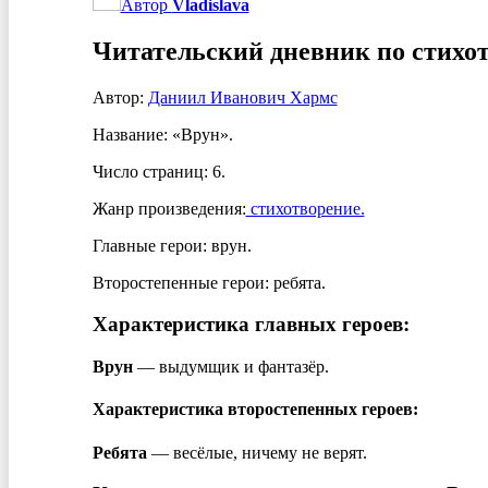
Автор
Vladislava
Читательский дневник по стихо
Автор:
Даниил Иванович Хармс
Название: «Врун».
Число страниц: 6.
Жанр произведения:
стихотворение.
Главные герои: врун.
Второстепенные герои: ребята.
Характеристика главных героев:
Врун
— выдумщик и фантазёр.
Характеристика второстепенных героев:
Ребята
— весёлые, ничему не верят.