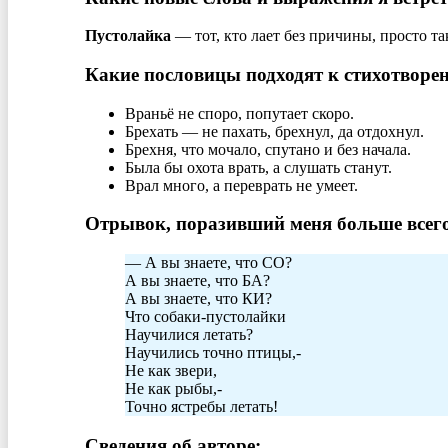
Пустолайка
— тот, кто лает без причины, просто та
Какие пословицы подходят к стихотворе
Враньё не споро, попутает скоро.
Брехать — не пахать, брехнул, да отдохнул.
Брехня, что мочало, спутано и без начала.
Была бы охота врать, а слушать станут.
Врал много, а переврать не умеет.
Отрывок, поразивший меня больше всего
— А вы знаете, что СО?
А вы знаете, что БА?
А вы знаете, что КИ?
Что собаки-пустолайки
Научилися летать?
Научились точно птицы,-
Не как звери,
Не как рыбы,-
Точно ястребы летать!
Сведения об авторе: