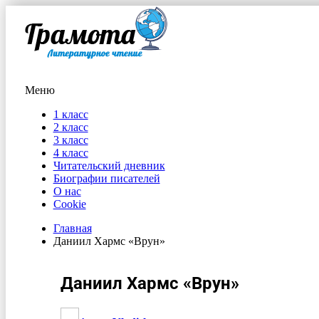
Меню
1 класс
2 класс
3 класс
4 класс
Читательский дневник
Биографии писателей
О нас
Cookie
Главная
Даниил Хармс «Врун»
Даниил Хармс «Врун»