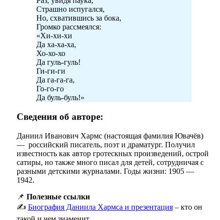
Раз, увидя паука,
Страшно испугался,
Но, схватившись за бока,
Громко рассмеялся:
«Хи-хи-хи
Да ха-ха-ха,
Хо-хо-хо
Да гуль-гуль!
Ги-ги-ги
Да га-га-га,
Го-го-го
Да буль-буль!»
Сведения об авторе:
Даниил Иванович Хармс (настоящая фамилия Ювачёв)
— российский писатель, поэт и драматург. Получил
известность как автор гротескных произведений, острой
сатиры, но также много писал для детей, сотрудничая с
разными детскими журналами. Годы жизни: 1905 —
1942.
📌
Полезные ссылки
✍️
Биография Даниила Хармса и презентация
– кто он
такой и чем знаменит