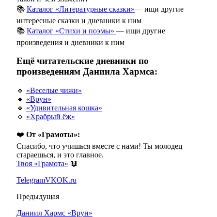
📚
Каталог «Литературные сказки»
— ищи другие
интересные сказки и дневники к ним
📚
Каталог «Стихи и поэмы»
— ищи другие
произведения и дневники к ним
Ещё читательские дневники по
произведениям Даниила Хармса:
🔹
«Веселые чижи»
🔹
«Врун»
🔹
«Удивительная кошка»
🔹
«Храбрый ёж»
❤️
От «Грамоты»:
Спасибо, что учишься вместе с нами! Ты молодец —
стараешься, и это главное.
Твоя «Грамота»
📖
Telegram
VK
OK.ru
Предыдущая
Даниил Хармс «Врун»