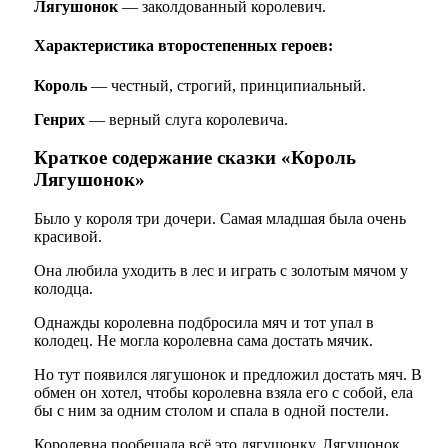
Лягушонок
— заколдованный королевич.
Характеристика второстепенных героев:
Король
— честный, строгий, принципиальный.
Генрих
— верный слуга королевича.
Краткое содержание сказки «Король
Лягушонок»
Было у короля три дочери. Самая младшая была очень
красивой.
Она любила уходить в лес и играть с золотым мячом у
колодца.
Однажды королевна подбросила мяч и тот упал в
колодец. Не могла королевна сама достать мячик.
Но тут появился лягушонок и предложил достать мяч. В
обмен он хотел, чтобы королевна взяла его с собой, ела
бы с ним за одним столом и спала в одной постели.
Королевна пообещала всё это лягушонку. Лягушонок