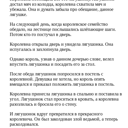
достал мяч из колодца, королевна схватила мяч и
убежала. Она и думать забыла про обещание, данное
лягушке.
На следующий день, когда королевское семейство
обедало, на лестнице послышались шлёпающие шаги.
Потом кто-то постучал в дверь.
Королевна открыла дверь и увидела лягушонка. Она
испугалась и захлопнула дверь.
Однако король, узнав о данном дочерью слове, велел
впустить лягушонка и посадить его за стол.
После обеда лягушонок попросился в постель с
королевной. Девушка не хотела, но король опять
вмещался и приказал положить лягушонка в постель.
Королевна принесла лягушонка в спальню и поставила в
угол. Лягушонок стал проситься в кровать, а королевна
разозлилась и бросила его о стену.
И лягушонок вдруг превратился в прекрасного
королевича. Он был заколдован злой ведьмой, а теперь
расколдовался.