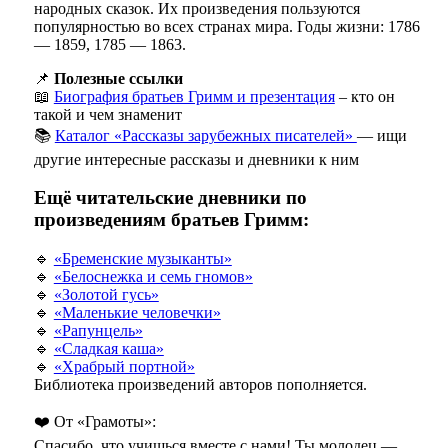
народных сказок. Их произведения пользуются
популярностью во всех странах мира. Годы жизни: 1786
— 1859, 1785 — 1863.
📌
Полезные ссылки
📖
Биография братьев Гримм и презентация
– кто он
такой и чем знаменит
📚
Каталог «Рассказы зарубежных писателей»
— ищи
другие интересные рассказы и дневники к ним
Ещё читательские дневники по
произведениям братьев Гримм:
🔹
«Бременские музыканты»
🔹
«Белоснежка и семь гномов»
🔹
«Золотой гусь»
🔹
«Маленькие человечки»
🔹
«Рапунцель»
🔹
«Сладкая каша»
🔹
«Храбрый портной»
Библиотека произведений авторов пополняется.
❤️ От «Грамоты»:
Спасибо, что учишься вместе с нами! Ты молодец —