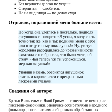
Без верности далеко не уедешь.
Стерпится — слюбится.
Не на вид гляди — по делам суди.
Отрывок, поразивший меня больше всего:
Но когда она улеглась в постельке, подполз
лягушонок и говорит: «Я устал, я хочу спать
точно так же, как и ты: подними меня к себе
или я отцу твоему пожалуюсь!» Ну, уж тут
королевна рассердилась до чрезвычайности,
схватила его и бросила, что было мочи, об
стену. «Чай теперь уж ты успокоишься,
мерзкая лягушка!»
Упавши наземь, обернулся лягушонок
статным королевичем с прекрасными
ласковыми глазами.
Сведения об авторе:
Братья Вильгельм и Якоб Гримм — известные немецкие
писатели-сказочники. Являлись собирателями народного
фольклора, составителями сборников обработанных