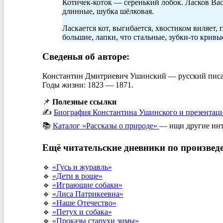
Котичек-коток — серенький лобок. Ласков Вас
длинные, шубка шёлковая.
Ласкается кот, выгибается, хвостиком виляет, 
большие, лапки, что стальные, зубки-то кривы
Сведенья об авторе:
Константин Дмитриевич Ушинский — русский писате
Годы жизни: 1823 — 1871.
📌
Полезные ссылки
✍️
Биография Константина Ушинского и презентац
📚
Каталог «Рассказы о природе»
— ищи другие инт
Ещё читательские дневники по произвед
🔹
«Гусь и журавль»
🔹
«Дети в роще»
🔹
«Играющие собаки»
🔹
«Лиса Патрикеевна»
🔹
«Наше Отечество»
🔹
«Петух и собака»
🔹
«Проказы старухи зимы»