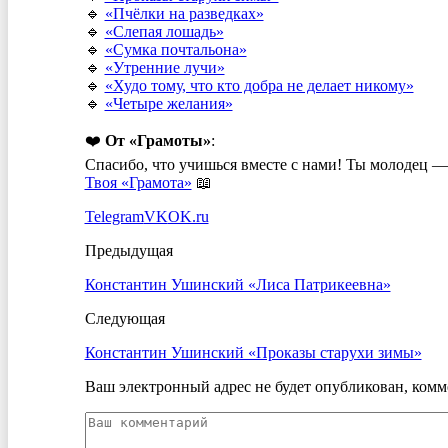
🔹
«Пчёлки на разведках»
🔹
«Слепая лошадь»
🔹
«Сумка почтальона»
🔹
«Утренние лучи»
🔹
«Худо тому, что кто добра не делает никому»
🔹
«Четыре желания»
❤️
От «Грамоты»
:
Спасибо, что учишься вместе с нами! Ты молодец — 
Твоя «Грамота»
📖
Telegram
VK
OK.ru
Предыдущая
Константин Ушинский «Лиса Патрикеевна»
Следующая
Константин Ушинский «Проказы старухи зимы»
Ваш электронный адрес не будет опубликован, комм