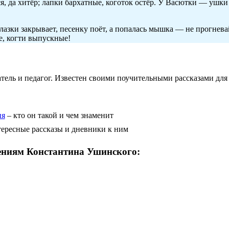
я, да хитёр; лапки бархатные, коготок остёр. У Васютки — ушки
глазки закрывает, песенку поёт, а попалась мышка — не прогнева
е, когти выпускные!
ль и педагог. Известен своими поучительными рассказами для 
ия
– кто он такой и чем знаменит
ересные рассказы и дневники к ним
ениям Константина Ушинского: