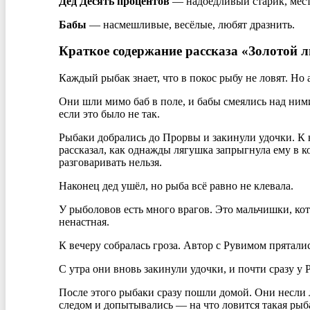
Дед Десять процентов
— надоедливый старик, мест
Бабы
— насмешливые, весёлые, любят дразнить.
Краткое содержание рассказа «Золотой 
Каждый рыбак знает, что в покос рыбу не ловят. Но
Они шли мимо баб в поле, и бабы смеялись над ними.
если это было не так.
Рыбаки добрались до Прорвы и закинули удочки. К н
рассказал, как однажды лягушка запрыгнула ему в ко
разговаривать нельзя.
Наконец дед ушёл, но рыба всё равно не клевала.
У рыболовов есть много врагов. Это мальчишки, кот
ненастная.
К вечеру собралась гроза. Автор с Рувимом пряталис
С утра они вновь закинули удочки, и почти сразу у
После этого рыбаки сразу пошли домой. Они несли л
следом и допытывались — на что ловится такая рыб