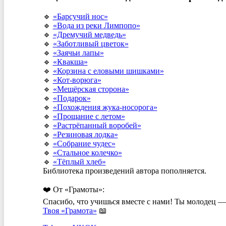
🔹
«Барсучий нос»
🔹
«Вода из реки Лимпопо»
🔹
«Дремучий медведь»
🔹
«Заботливый цветок»
🔹
«Заячьи лапы»
🔹
«Квакша»
🔹
«Корзина с еловыми шишками»
🔹
«Кот-ворюга»
🔹
«Мещёрская сторона»
🔹
«Подарок»
🔹
«Похождения жука-носорога»
🔹
«Прощание с летом»
🔹
«Растрёпанный воробей»
🔹
«Резиновая лодка»
🔹
«Собрание чудес»
🔹
«Стальное колечко»
🔹
«Тёплый хлеб»
Библиотека произведений автора пополняется.
❤️ От «Грамоты»:
Спасибо, что учишься вместе с нами! Ты молодец — 
Твоя «Грамота»
📖