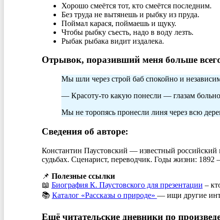
Хорошо смеётся тот, кто смеётся последним.
Без труда не вытянешь и рыбку из пруда.
Поймал карася, поймаешь и щуку.
Чтобы рыбку съесть, надо в воду лезть.
Рыбак рыбака видит издалека.
Отрывок, поразивший меня больше всего
Мы шли через строй баб спокойно и независимо.
— Красоту-то какую понесли — глазам больно
Мы не торопясь пронесли линя через всю дере
Сведения об авторе:
Константин Паустовский — известный российский пи
судьбах. Сценарист, переводчик. Годы жизни: 1892 
📌
Полезные ссылки
📖
Биография К. Паустовского для презентации
– кт
📚
Каталог «Рассказы о природе»
— ищи другие инт
Ещё читательские дневники по произвед