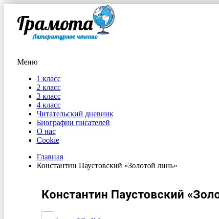
Меню
1 класс
2 класс
3 класс
4 класс
Читательский дневник
Биографии писателей
О нас
Cookie
Главная
Константин Паустовский «Золотой линь»
Константин Паустовский «Золо