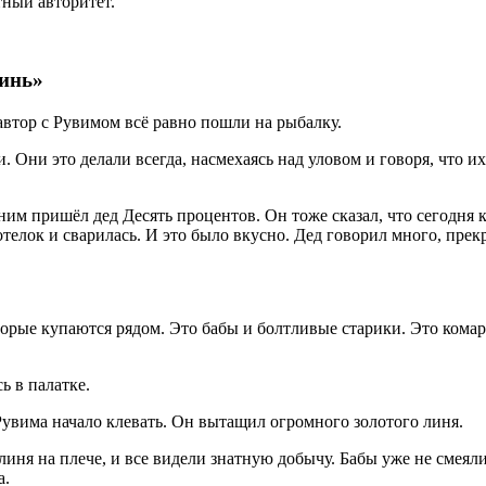
ный авторитет.
линь»
 автор с Рувимом всё равно пошли на рыбалку.
 Они это делали всегда, насмехаясь над уловом и говоря, что и
им пришёл дед Десять процентов. Он тоже сказал, что сегодня к
телок и сварилась. И это было вкусно. Дед говорил много, прекр
орые купаются рядом. Это бабы и болтливые старики. Это комары
ь в палатке.
 Рувима начало клевать. Он вытащил огромного золотого линя.
иня на плече, и все видели знатную добычу. Бабы уже не смеял
а.