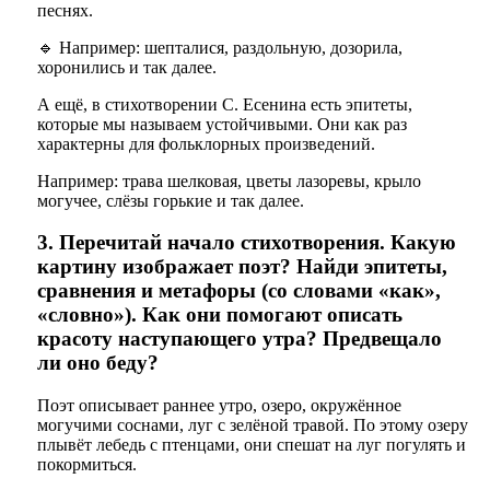
песнях.
🔹 Например: шепталися, раздольную, дозорила,
хоронились и так далее.
А ещё, в стихотворении С. Есенина есть эпитеты,
которые мы называем устойчивыми. Они как раз
характерны для фольклорных произведений.
Например: трава шелковая, цветы лазоревы, крыло
могучее, слёзы горькие и так далее.
3. Перечитай начало стихотворения. Какую
картину изображает поэт? Найди эпитеты,
сравнения и метафоры (со словами «как»,
«словно»). Как они помогают описать
красоту наступающего утра? Предвещало
ли оно беду?
Поэт описывает раннее утро, озеро, окружённое
могучими соснами, луг с зелёной травой. По этому озеру
плывёт лебедь с птенцами, они спешат на луг погулять и
покормиться.