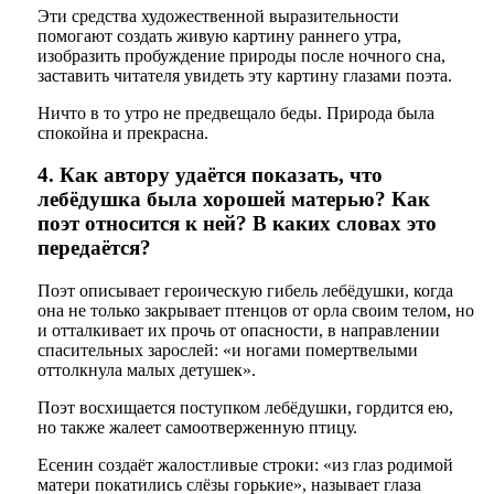
Эти средства художественной выразительности
помогают создать живую картину раннего утра,
изобразить пробуждение природы после ночного сна,
заставить читателя увидеть эту картину глазами поэта.
Ничто в то утро не предвещало беды. Природа была
спокойна и прекрасна.
4. Как автору удаётся показать, что
лебёдушка была хорошей матерью? Как
поэт относится к ней? В каких словах это
передаётся?
Поэт описывает героическую гибель лебёдушки, когда
она не только закрывает птенцов от орла своим телом, но
и отталкивает их прочь от опасности, в направлении
спасительных зарослей: «и ногами помертвелыми
оттолкнула малых детушек».
Поэт восхищается поступком лебёдушки, гордится ею,
но также жалеет самоотверженную птицу.
Есенин создаёт жалостливые строки: «из глаз родимой
матери покатились слёзы горькие», называет глаза