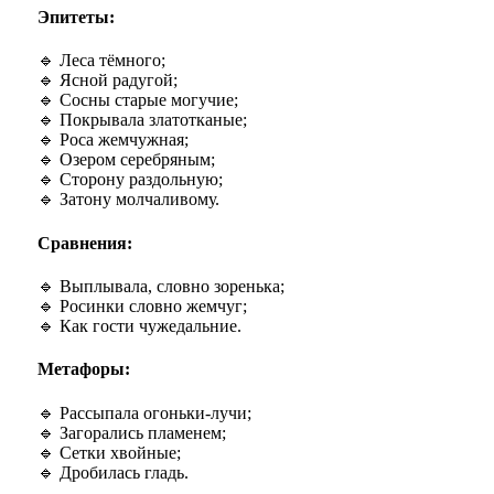
Эпитеты:
🔹 Леса тёмного;
🔹 Ясной радугой;
🔹 Сосны старые могучие;
🔹 Покрывала златотканые;
🔹 Роса жемчужная;
🔹 Озером серебряным;
🔹 Сторону раздольную;
🔹 Затону молчаливому.
Сравнения:
🔹 Выплывала, словно зоренька;
🔹 Росинки словно жемчуг;
🔹 Как гости чужедальние.
Метафоры:
🔹 Рассыпала огоньки-лучи;
🔹 Загорались пламенем;
🔹 Сетки хвойные;
🔹
Дробилась гладь.