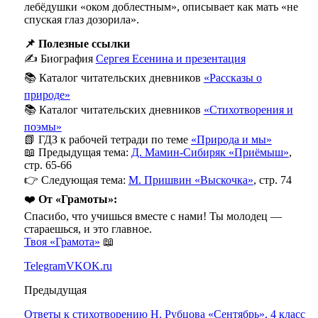
лебёдушки «оком доблестным», описывает как мать «не
спуская глаз дозорила».
📌 Полезные ссылки
✍️ Биография
Сергея Есенина и презентация
📚 Каталог читательских дневников
«Рассказы о
природе»
📚 Каталог читательских дневников
«Стихотворения и
поэмы»
📗 ГДЗ к рабочей тетради по теме
«Природа и мы»
📖 Предыдущая тема:
Д. Мамин-Сибиряк «Приёмыш»
,
стр. 65-66
👉 Следующая тема:
М. Пришвин «Выскочка»
, стр. 74
❤️
От «Грамоты»:
Спасибо, что учишься вместе с нами! Ты молодец —
стараешься, и это главное.
Твоя «Грамота»
📖
Telegram
VK
OK.ru
Предыдущая
Ответы к стихотворению Н. Рубцова «Сентябрь», 4 класс