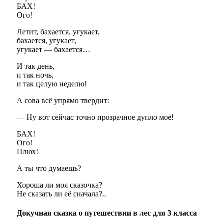
БАХ!
Ого!
Летит, бахается, угукает,
бахается, угукает,
угукает — бахается…
И так день,
и так ночь,
и так целую неделю!
А сова всё упрямо твердит:
— Ну вот сейчас точно прозрачное дупло моё!
БАХ!
Ого!
Плюх!
А ты что думаешь?
Хороша ли моя сказочка?
Не сказать ли её сначала?..
Докучная сказка о путешествии в лес для 3 класса