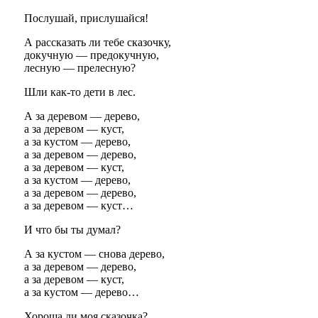
Послушай, прислушайся!
А рассказать ли тебе сказочку,
докучную — предокучную,
лесную — прелесную?
Шли как-то дети в лес.
А за деревом — дерево,
а за деревом — куст,
а за кустом — дерево,
а за деревом — дерево,
а за деревом — куст,
а за кустом — дерево,
а за деревом — дерево,
а за деревом — куст…
И что бы ты думал?
А за кустом — снова дерево,
а за деревом — дерево,
а за деревом — куст,
а за кустом — дерево…
Хороша ли моя сказочка?