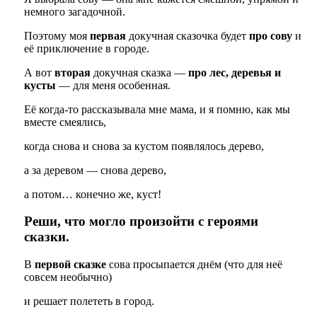
немного загадочной.
Поэтому моя
первая
докучная сказочка будет
про сову
и
её приключение в городе.
А вот
вторая
докучная сказка —
про лес, деревья и
кусты
— для меня особенная.
Её когда-то рассказывала мне мама, и я помню, как мы
вместе смеялись,
когда снова и снова за кустом появлялось дерево,
а за деревом — снова дерево,
а потом… конечно же, куст!
Реши, что могло произойти с героями
сказки.
В
первой сказке
сова просыпается днём (что для неё
совсем необычно)
и решает полететь в город.