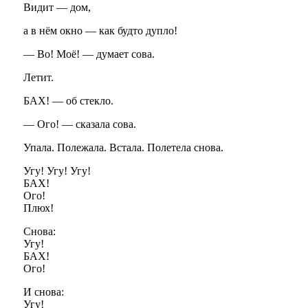
Видит — дом,
а в нём окно — как будто дупло!
— Во! Моё! — думает сова.
Летит.
БАХ! — об стекло.
— Ого! — сказала сова.
Упала. Полежала. Встала. Полетела снова.
Угу! Угу! Угу!
БАХ!
Ого!
Плюх!
Снова:
Угу!
БАХ!
Ого!
И снова:
Угу!