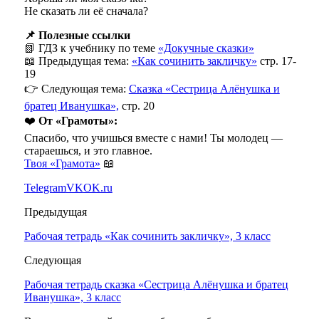
Не сказать ли её сначала?
📌 Полезные ссылки
📗 ГДЗ к учебнику по теме
«Докучные сказки»
📖 Предыдущая тема:
«Как сочинить закличку»
стр. 17-
19
👉 Следующая тема:
Сказка «Сестрица Алёнушка и
братец Иванушка»,
стр. 20
❤️
От «Грамоты»:
Спасибо, что учишься вместе с нами! Ты молодец —
стараешься, и это главное.
Твоя «Грамота»
📖
Telegram
VK
OK.ru
Предыдущая
Рабочая тетрадь «Как сочинить закличку», 3 класс
Следующая
Рабочая тетрадь сказка «Сестрица Алёнушка и братец
Иванушка», 3 класс