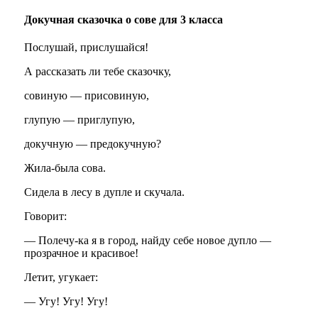
Докучная сказочка о сове для 3 класса
Послушай, прислушайся!
А рассказать ли тебе сказочку,
совиную — присовиную,
глупую — приглупую,
докучную — предокучную?
Жила-была сова.
Сидела в лесу в дупле и скучала.
Говорит:
— Полечу-ка я в город, найду себе новое дупло —
прозрачное и красивое!
Летит, угукает:
— Угу! Угу! Угу!