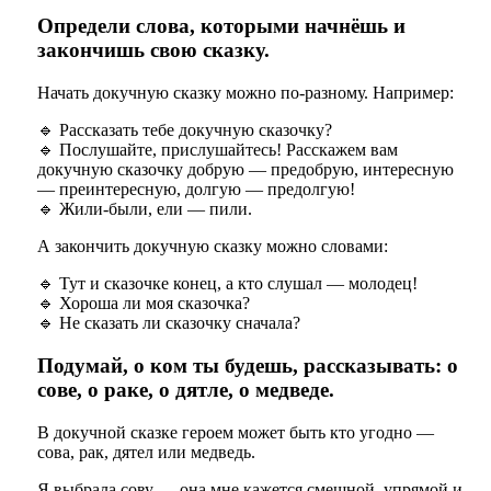
Определи слова, которыми начнёшь и
закончишь свою сказку.
Начать докучную сказку можно по-разному. Например:
🔹 Рассказать тебе докучную сказочку?
🔹 Послушайте, прислушайтесь! Расскажем вам
докучную сказочку добрую — предобрую, интересную
— преинтересную, долгую — предолгую!
🔹
Жили-были, ели — пили.
А закончить докучную сказку можно словами:
🔹 Тут и сказочке конец, а кто слушал — молодец!
🔹 Хороша ли моя сказочка?
🔹
Не сказать ли сказочку сначала?
Подумай, о ком ты будешь, рассказывать: о
сове, о раке, о дятле, о медведе.
В докучной сказке героем может быть кто угодно —
сова, рак, дятел или медведь.
Я выбрала сову — она мне кажется смешной, упрямой и