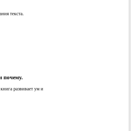
ния текста.
и почему.
книга развивает ум и