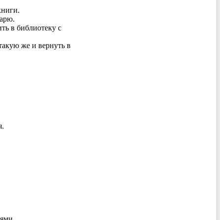
книги.
арю.
ить в библиотеку с
такую же и вернуть в
я.
ями.