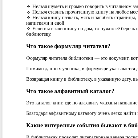
🔹 Нельзя шуметь и громко говорить в читальном за
🔹 Нельзя ставить прочитанную книгу на любое мест
🔹 Нельзя книгу пачкать, мять и загибать страницы, 
напитками и едой.
🔹
Если вы взяли книгу на дом, то нужно её беречь 
библиотеку.
Что такое формуляр читателя?
Формуляр читателя библиотеки — это документ, кот
Помимо данных ученика, в формуляре указывается да
Возвращая книгу в библиотеку, в указанную дату, в
Что такое алфавитный каталог?
Это каталог книг, где по алфавиту указаны название
Благодаря алфавитному каталогу очень легко найти 
Какие интересные события бывают в би
В библиотеках проводят литературные вечера посвящ