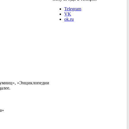
Telegram
VK
ok.ru
и умниц», «Энциклопедии
алее.
а»