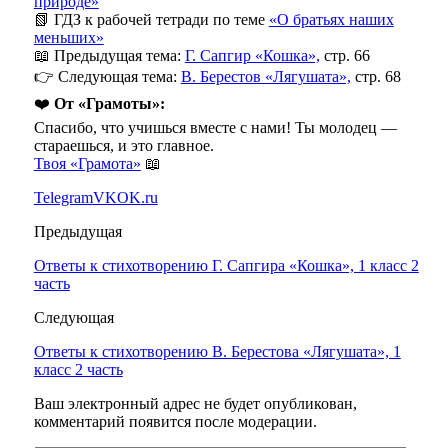
природе»
📗 ГДЗ к рабочей тетради по теме
«О братьях наших
меньших»
📖 Предыдущая тема:
Г. Сапгир «Кошка»,
стр. 66
👉 Следующая тема:
В. Берестов «Лягушата»,
стр. 68
❤️
От «Грамоты»:
Спасибо, что учишься вместе с нами! Ты молодец —
стараешься, и это главное.
Твоя «Грамота»
📖
Telegram
VK
OK.ru
Предыдущая
Ответы к стихотворению Г. Сапгира «Кошка», 1 класс 2
часть
Следующая
Ответы к стихотворению В. Берестова «Лягушата», 1
класс 2 часть
Ваш электронный адрес не будет опубликован,
комментарий появится после модерации.