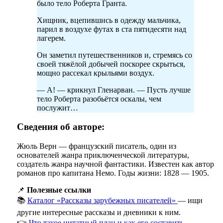
было тело Роберта Гранта.
Хищник, вцепившись в одежду мальчика,
парил в воздухе футах в ста пятидесяти над
лагерем.
Он заметил путешественников и, стремясь со
своей тяжёлой добычей поскорее скрыться,
мощно рассекал крыльями воздух.
— А! — крикнул Гленарван. — Пусть лучше
тело Роберта разобьётся оскалы, чем
послужит…
Сведения об авторе:
Жюль Верн — французский писатель, один из
основателей жанра приключенческой литературы,
создатель жанра научной фантастики. Известен как автор
романов про капитана Немо. Годы жизни: 1828 — 1905.
📌
Полезные ссылки
📚
Каталог «Рассказы зарубежных писателей»
— ищи
другие интересные рассказы и дневники к ним.
👉
Что такое цитатный план и как его составить