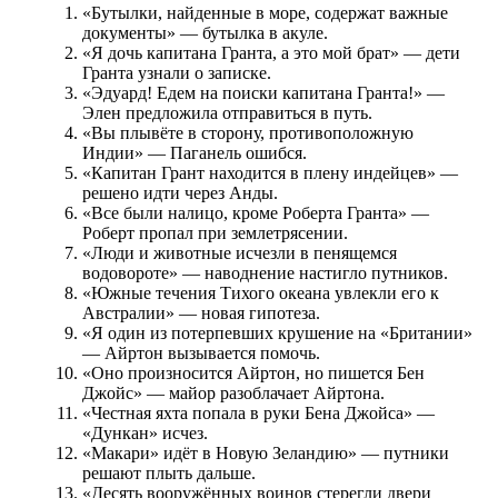
«Бутылки, найденные в море, содержат важные
документы» — бутылка в акуле.
«Я дочь капитана Гранта, а это мой брат» — дети
Гранта узнали о записке.
«Эдуард! Едем на поиски капитана Гранта!» —
Элен предложила отправиться в путь.
«Вы плывёте в сторону, противоположную
Индии» — Паганель ошибся.
«Капитан Грант находится в плену индейцев» —
решено идти через Анды.
«Все были налицо, кроме Роберта Гранта» —
Роберт пропал при землетрясении.
«Люди и животные исчезли в пенящемся
водовороте» — наводнение настигло путников.
«Южные течения Тихого океана увлекли его к
Австралии» — новая гипотеза.
«Я один из потерпевших крушение на «Британии»
— Айртон вызывается помочь.
«Оно произносится Айртон, но пишется Бен
Джойс» — майор разоблачает Айртона.
«Честная яхта попала в руки Бена Джойса» —
«Дункан» исчез.
«Макари» идёт в Новую Зеландию» — путники
решают плыть дальше.
«Десять вооружённых воинов стерегли двери