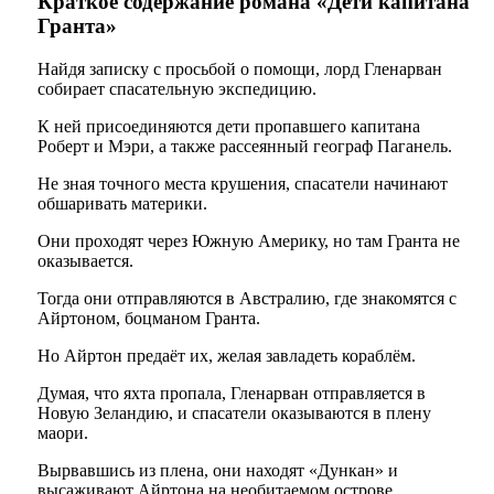
Краткое содержание романа «Дети капитана
Гранта»
Найдя записку с просьбой о помощи, лорд Гленарван
собирает спасательную экспедицию.
К ней присоединяются дети пропавшего капитана
Роберт и Мэри, а также рассеянный географ Паганель.
Не зная точного места крушения, спасатели начинают
обшаривать материки.
Они проходят через Южную Америку, но там Гранта не
оказывается.
Тогда они отправляются в Австралию, где знакомятся с
Айртоном, боцманом Гранта.
Но Айртон предаёт их, желая завладеть кораблём.
Думая, что яхта пропала, Гленарван отправляется в
Новую Зеландию, и спасатели оказываются в плену
маори.
Вырвавшись из плена, они находят «Дункан» и
высаживают Айртона на необитаемом острове.