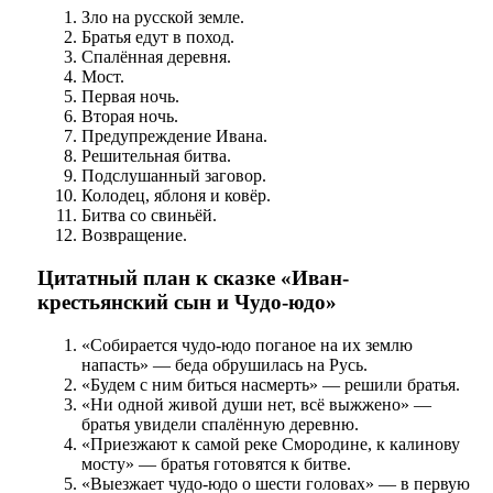
Зло на русской земле.
Братья едут в поход.
Спалённая деревня.
Мост.
Первая ночь.
Вторая ночь.
Предупреждение Ивана.
Решительная битва.
Подслушанный заговор.
Колодец, яблоня и ковёр.
Битва со свиньёй.
Возвращение.
Цитатный план к сказке «Иван-
крестьянский сын и Чудо-юдо»
«Собирается чудо-юдо поганое на их землю
напасть» — беда обрушилась на Русь.
«Будем с ним биться насмерть» — решили братья.
«Ни одной живой души нет, всё выжжено» —
братья увидели спалённую деревню.
«Приезжают к самой реке Смородине, к калинову
мосту» — братья готовятся к битве.
«Выезжает чудо-юдо о шести головах» — в первую