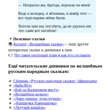
— Напрасно вы, братцы, ворчали на меня!
Ведь и колодец, и яблонька, и ковёр этот —
все чудо-юдовы жёны были.
Хотели они нас погубить, да не удалось им
это: сами все погибли!
📌
Полезные ссылки
📚
Каталог «Волшебные сказки»
— ищи другие
интересные сказки и дневники к ним.
👉
Что такое цитатный план и как его составить
Ещё читательские дневники по волшебным
русским народным сказкам:
🔹
Сборник «Русские народные сказки» Афанасьева
🔹
«Баба-Яга»
🔹
«Бой на Калиновом мосту»
🔹
«Волшебное кольцо»
🔹
«Диво-дивное, чудо-чудное»
🔹
«Крошечка-Хаврошечка»
🔹
«Летучий корабль»