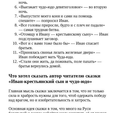
ночь.
«Выезжает чудо-юдо девятиголовое» — во вторую
ночь.
«Выпустите моего коня и сами на помощь
спешите» — попросил Иван.
«Все головы приросли, будто и с плеч не падали»
— самая трудная битва.
«Отомщу я Ивану — крестьянскому сыну» — Иван
подслушивает заговор.
«Вот и с вами тоже было бы» — Иван спасает
братьев.
«Принялась свинья лизать железные двери» —
Иван побеждает мать Чуда-юда.
«Стали они жить, да поживать, поле пахать» —
братья вернулись домой.
Что хотел сказать автор читателю сказки
«Иван-крестьянский сын и чудо-юдо»
Главная мысль сказки заключается в том, что не только
сила и храбрость нужны для того, чтоб одержать победу
над врагом, но и изобретательность и хитрость.
Основная идея сказки в том, что много на Руси