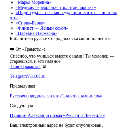
🔹
«Марья Моревна»
🔹
«Медное, серебряное и золотое царства»
🔹
«Поди туда — не знаю куда, принеси то — не знаю
что»
🔹
«Сивка-Бурка»
🔹
«Финист — Ясный сокол»
🔹
«Царевна-Несмеяна»
Библиотека русских народных сказок пополняется.
❤️ От «Грамоты»:
Спасибо, что учишься вместе с нами! Ты молодец —
стараешься, и это главное.
Твоя «Грамота»
📖
Telegram
VK
OK.ru
Предыдущая
Русская народная сказка «Солдатская шинель»
Следующая
Пушкин Александр поэма «Руслан и Людмила»
Ваш электронный адрес не будет опубликован,