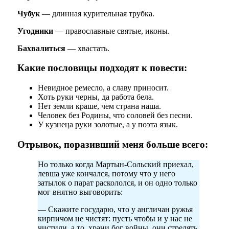
Чубук
— длинная курительная трубка.
Угодники
— православные святые, иконы.
Бахвалиться
— хвастать.
Какие пословицы подходят к повести:
Невидное ремесло, а славу приносит.
Хоть руки черны, да работа бела.
Нет земли краше, чем страна наша.
Человек без Родины, что соловей без песни.
У кузнеца руки золотые, а у поэта язык.
Отрывок, поразивший меня больше всего:
Но только когда Мартын-Сольский приехал,
левша уже кончался, потому что у него
затылок о парат раскололся, и он одно только
мог внятно выговорить:
— Скажите государю, что у англичан ружья
кирпичом не чистят: пусть чтобы и у нас не
чистили, а то, храни бог войны, они стрелять