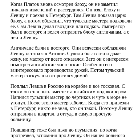
Когда Платов вновь осмотрел блоху, он не заметил
никаких изменений и рассердился. Он взял блоху и
Левшу и поехал в Петербург. Там Левша показал царю
блоху, а потом объяснил, что тульские мастера подковали
её. Сам Левша делал гвоздики для подков. Император
был в восторге и велел отправить блоху англичанам, а с
ней и Левшу.
Англичане были в восторге. Они всячески соблазняли
Левшу остаться в Англии. Сулили богатство и даже
жену, но мастер от всего отказался. Зато он с интересом
осмотрел английские мастерские. Особенно его
заинтересовало производство ружей. Потом тульский
мастер заскучал и отпросился домой.
Поплыл Левша в Россию на корабле и всё тосковал. С
тоски он стал пить вместе с английским подшкипером.
Напился тульский мастер до чёртиков и чуть в море не
утонул. После этого мастер заболел. Когда его привезли
в Петербург, никто не знал, кто он такой. Поэтому Левшу
отправили в квартал, а оттуда в самую простую
больницу.
Подшкипер тоже был пьян до изумления, но когда
протрезвел, вспомнил про Левшу. Он нашёл больного