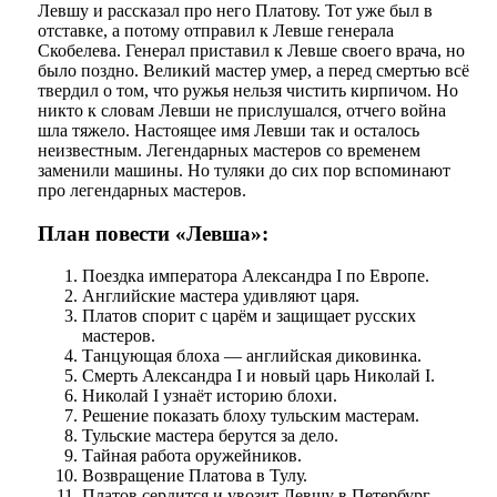
Левшу и рассказал про него Платову. Тот уже был в
отставке, а потому отправил к Левше генерала
Скобелева. Генерал приставил к Левше своего врача, но
было поздно. Великий мастер умер, а перед смертью всё
твердил о том, что ружья нельзя чистить кирпичом. Но
никто к словам Левши не прислушался, отчего война
шла тяжело. Настоящее имя Левши так и осталось
неизвестным. Легендарных мастеров со временем
заменили машины. Но туляки до сих пор вспоминают
про легендарных мастеров.
План повести «Левша»:
Поездка императора Александра I по Европе.
Английские мастера удивляют царя.
Платов спорит с царём и защищает русских
мастеров.
Танцующая блоха — английская диковинка.
Смерть Александра I и новый царь Николай I.
Николай I узнаёт историю блохи.
Решение показать блоху тульским мастерам.
Тульские мастера берутся за дело.
Тайная работа оружейников.
Возвращение Платова в Тулу.
Платов сердится и увозит Левшу в Петербург.